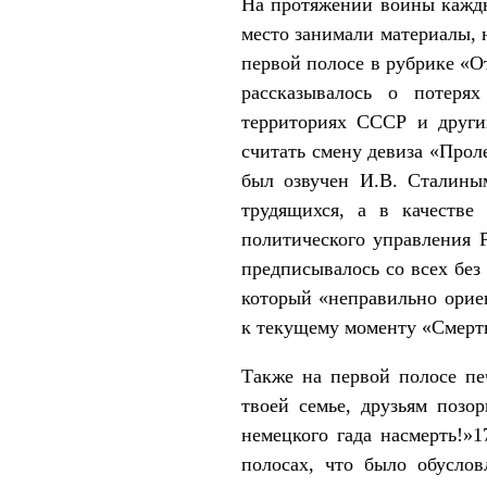
На протяжении войны кажды
место занимали материалы, 
первой полосе в рубрике «О
рассказывалось о потеря
территориях СССР и други
считать смену девиза «Прол
был озвучен И.В. Сталиным
трудящихся, а в качестве
политического управления 
предписывалось со всех без
который «неправильно орие
к текущему моменту «Смерт
Также на первой полосе пе
твоей семье, друзьям позо
немецкого гада насмерть!»1
полосах, что было обусло