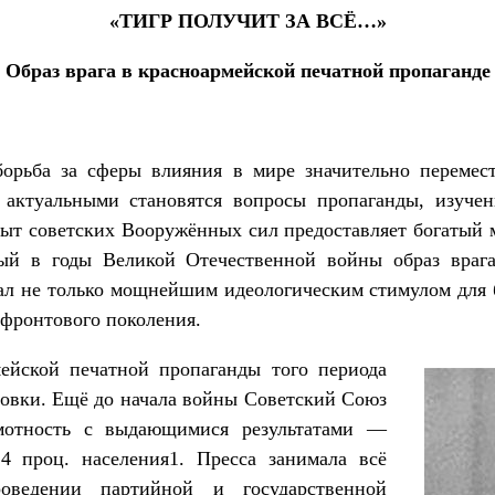
«ТИГР ПОЛУЧИТ ЗА ВСЁ…»
Образ врага в красноармейской печатной пропаганде
борьба за сферы влияния в мире значительно перемес
 актуальными становятся вопросы пропаганды, изучен
ыт советских Вооружённых сил предоставляет богатый 
ый в годы Великой Отечественной войны образ враг
тал не только мощнейшим идеологическим стимулом для 
 фронтового поколения.
ейской печатной пропаганды того периода
товки. Ещё до начала войны Советский Союз
амотность с выдающимися результатами —
4 проц. населения1. Пресса занимала всё
оведении партийной и государственной