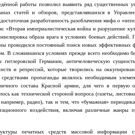
едённой работы позволил выявить ряд существенных 
анах статей и обзоров, представлявшихся в Управле
достаточная разработанность разоблачения мифа о «не
м: «Вторая империалистическая война и разрушение кул
 нивелировка образа врага в условиях боевых действий. 
ны проводился постоянный поиск новых эффективных 
ром. В сложившихся условиях прежде всего необходимо б
ы гитлеровской Германии, античеловеческую сущност
нств и репрессий, которые творились на оккупирова
 средствами пропаганды являлось необходимым элеме
личного состава Красной армии, для чего в первую 
ось как технической стороной вопроса (газеты, листов
 например, радио), так и тем, что «бумажная» периодик
итационного воздействия, включая различные жанры 
руктуры печатных средств массовой информации с