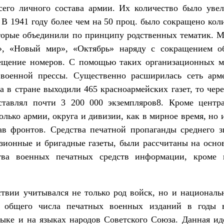
сего личного состава армии. Их количество было увел
В 1941 году более чем на 50 проц. было сокращено коли
оторые объединили по принципу родственных тематик. 
я», «Новый мир», «Октябрь» наряду с сокращением о
ещение номеров. С помощью таких организационных м
 военной прессы. Существенно расширилась сеть арм
а в стране выходили 465 красноармейских газет, то чере
тавлял почти 3 200 000 экземпляров8. Кроме центра
лько армии, округа и дивизии, как в мирное время, но 
ав фронтов. Средства печатной пропаганды среднего з
зионные и бригадные газеты, были рассчитаны на осно
тва военных печатных средств информации, кроме н
ствии учитывался не только род войск, но и националь
Из общего числа печатных военных изданий в годы 
ыке и на языках народов Советского Союза. Данная ид