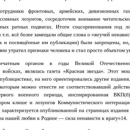
сотрудники фронтовых, армейских, дивизионных газ
ссивных лозунгов, сосредоточив внимание читательско
ных ратных подвигах. Итоги соцсоревнования под л
и т.п. всё более замещали общие слова о «жгучей ненави
к и посвящённые им публикации) были запрещены, но, 
мии утратил признаки человека и стал просто объектом 
ечатным органом в годы Великой Отечественн
 войсках, являлась газета «Красная звезда». Этот м
 публицистике, на него ориентировались другие издания.
которым можно отнести не соответствовавший действ
рвого военного периода, инспирированная ВКП(б)
ором клише и лозунгов Коммунистического интернаци
о характеризуется опубликованной на страницах издания
ра нашей любви к Родине — сила ненависти к врагу»14.