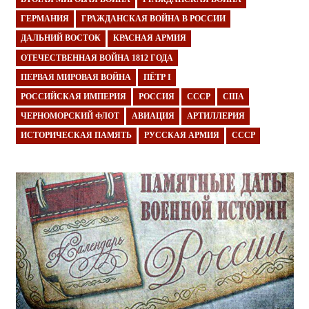
ГЕРМАНИЯ
ГРАЖДАНСКАЯ ВОЙНА В РОССИИ
ДАЛЬНИЙ ВОСТОК
КРАСНАЯ АРМИЯ
ОТЕЧЕСТВЕННАЯ ВОЙНА 1812 ГОДА
ПЕРВАЯ МИРОВАЯ ВОЙНА
ПЁТР I
РОССИЙСКАЯ ИМПЕРИЯ
РОССИЯ
СССР
США
ЧЕРНОМОРСКИЙ ФЛОТ
АВИАЦИЯ
АРТИЛЛЕРИЯ
ИСТОРИЧЕСКАЯ ПАМЯТЬ
РУССКАЯ АРМИЯ
СССР