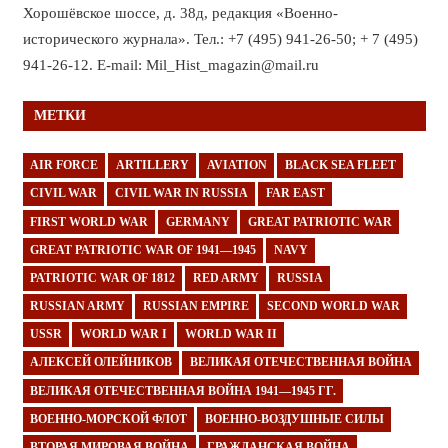
Хорошёвское шоссе, д. 38д, редакция «Военно-
исторического журнала». Тел.: +7 (495) 941-26-50; + 7 (495)
941-26-12. E-mail: Mil_Hist_magazin@mail.ru
МЕТКИ
AIR FORCE
ARTILLERY
AVIATION
BLACK SEA FLEET
CIVIL WAR
CIVIL WAR IN RUSSIA
FAR EAST
FIRST WORLD WAR
GERMANY
GREAT PATRIOTIC WAR
GREAT PATRIOTIC WAR OF 1941—1945
NAVY
PATRIOTIC WAR OF 1812
RED ARMY
RUSSIA
RUSSIAN ARMY
RUSSIAN EMPIRE
SECOND WORLD WAR
USSR
WORLD WAR I
WORLD WAR II
АЛЕКСЕЙ ОЛЕЙНИКОВ
ВЕЛИКАЯ ОТЕЧЕСТВЕННАЯ ВОЙНА
ВЕЛИКАЯ ОТЕЧЕСТВЕННАЯ ВОЙНА 1941—1945 ГГ.
ВОЕННО-МОРСКОЙ ФЛОТ
ВОЕННО-ВОЗДУШНЫЕ СИЛЫ
ВТОРАЯ МИРОВАЯ ВОЙНА
ГРАЖДАНСКАЯ ВОЙНА