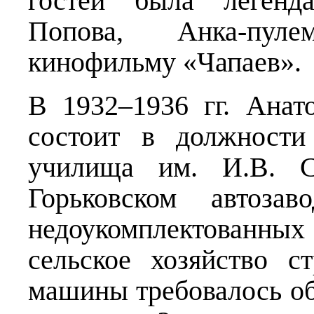
гостей была легенд
Попова, Анка-пуле
кинофильму «Чапаев».
В 1932–1936 гг. Анат
состоит в должности
училища им. И.В. С
Горьковском автозав
недоукомплектованн
сельское хозяйство с
машины требовалось обк