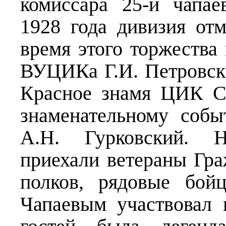
комиссара 25-й чапае
1928 года дивизия отм
время этого торжеств
ВУЦИКа Г.И. Петровск
Красное знамя ЦИК С
знаменательному соб
А.Н. Гурковский. 
приехали ветераны Гр
полков, рядовые бой
Чапаевым участвовал 