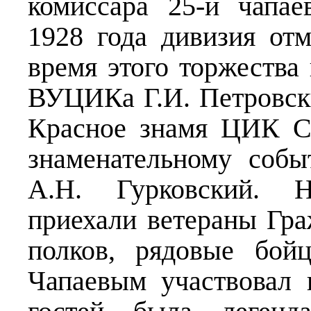
комиссара 25-й чапае
1928 года дивизия отм
время этого торжеств
ВУЦИКа Г.И. Петровск
Красное знамя ЦИК С
знаменательному соб
А.Н. Гурковский. 
приехали ветераны Гр
полков, рядовые бой
Чапаевым участвовал 