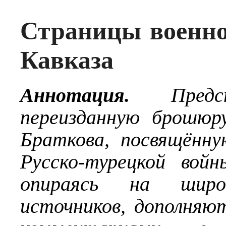
Страницы военно
Кавказа
Аннотация.
Пред
переизданную брошюр
Браткова, посвящённ
Русско-турецкой вой
опираясь на широ
источников, дополняю