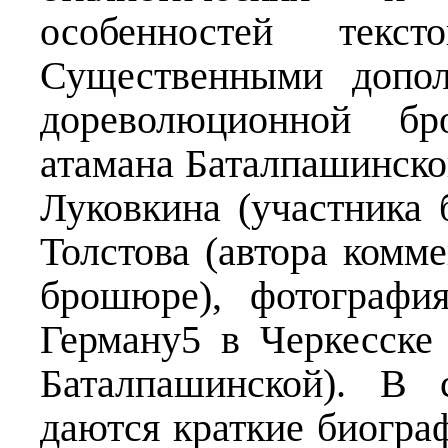
особенностей текс
Существенными допол
дореволюционной бр
атамана Баталпашинског
Луковкина (участника 
Толстова (автора комм
брошюре), фотографи
Герману5 в Черкесске
Баталпашинской). В 
даются краткие биогра