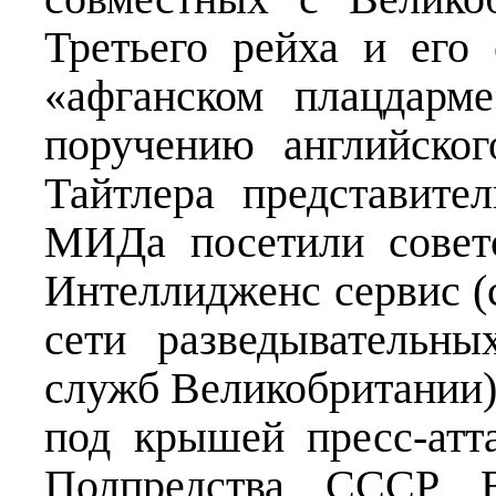
Третьего рейха и его
«афганском плацдарм
поручению английско
Тайтлера представите
МИДа посетили советс
Интеллидженс сервис (
сети разведывательны
служб Великобритании)
под крышей пресс-атт
Полпредства СССР В