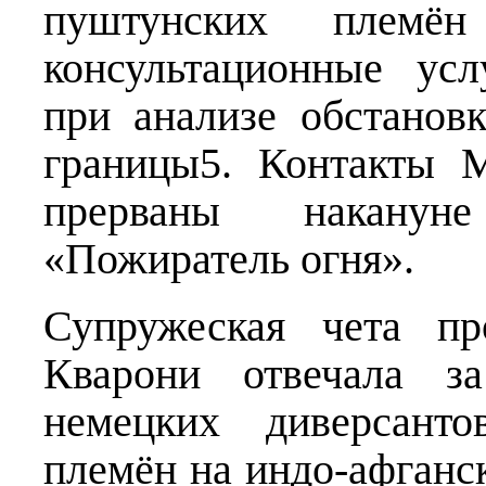
пуштунских племё
консультационные ус
при анализе обстанов
границы5. Контакты 
прерваны наканун
«Пожиратель огня».
Супружеская чета пр
Кварони отвечала за
немецких диверсант
племён на индо-афганск