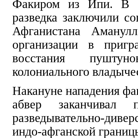
Факиром из Ипи. В и
разведка заключили с
Афганистана Аманулл
организации в пригр
восстания пуштун
колониального владыче
Накануне нападения ф
абвер заканчивал п
разведывательно-див
индо-афганской границы