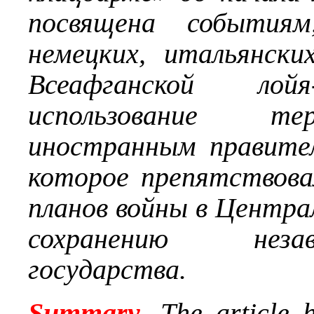
посвящена события
немецких, итальянск
Всеафганской лойя
использование те
иностранным правител
которое препятствова
планов войны в Центра
сохранению неза
государства.
Summary
. The article h