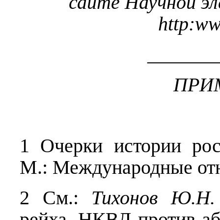
сайте Научной э
http
:
w
_______
ПРИ
1 Очерки истории рос
М.: Международные отн
2 См.:
Тихонов Ю.Н.
рейха. НКВД против аб