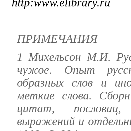
http
:
www
.
elibrary
.
ru
ПРИМЕЧАНИЯ
1
Михельсон М.И.
Рус
чужое. Опыт русск
образных слов и ино
меткие слова. Сборн
цитат, пословиц, 
выражений и отдельных