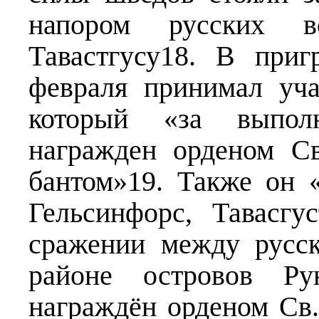
напором русских 
Тавастгусу18. В при
февраля принимал уча
который «за выпол
награжден орденом Св
бантом»19. Также он 
Гельсинфорс, Тавасгу
сражении между русс
районе островов Р
награждён орденом Св.