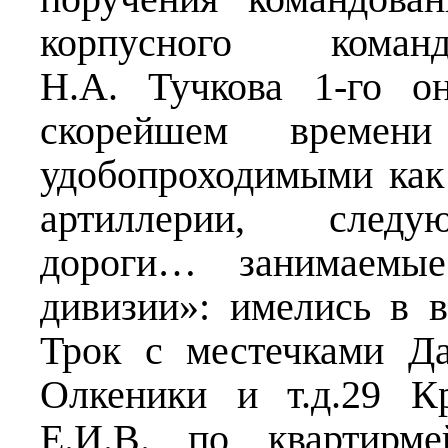
корпусного команд
Н.А. Тучкова 1-го о
скорейшем времен
удобопроходимыми как 
артиллерии, следу
дороги… занимаемые
дивизии»: имелись в в
Трок с местечками Да
Олкеники и т.д.29 К
Е.И.В. по квартирме