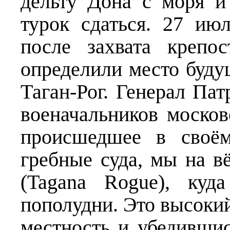
дельту Дона с моря и
турок сдаться. 27 ию
после захвата крепо
определили место буду
Таган-Рог. Генерал Па
военачальников москов
происшедшее в своём
гребные суда, мы на в
(Tagana Rogue), куд
пополудни. Это высоки
местность и убедившис