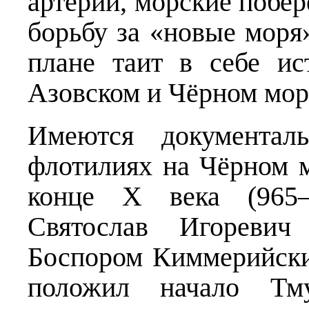
артерии, морские побер
борьбу за «новые моря
плане таит в себе ис
Азовском и Чёрном мор
Имеются документал
флотилиях на Чёрном м
конце X века (965—
Святослав Игоревич
Боспором Киммерийски
положил начало Тмут