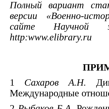
Полный вариант ста
версии «Военно-исто
сайте Научной эл
http
:
www
.
elibrary
.
ru
ПРИ
1
Сахаров А.Н.
Дипл
Международные отношен
2
Рыбаков Б.А.
Рождени