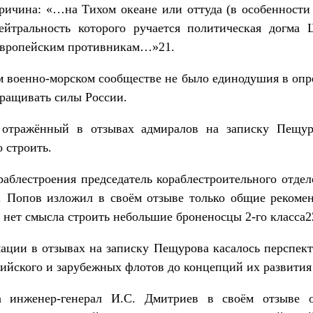
причина: «…на Тихом океане или оттуда (в особенност
ейтральность которого ручается политическая догма
европейским противникам…»21.
м военно-морском сообществе не было единодушия в оп
ращивать силы России.
 отражённый в отзывах адмиралов на записку Пещур
 строить.
аблестроения председатель кораблестроительного отде
. Попов изложил в своём отзыве только общие рекоме
 нет смысла строить небольшие броненосцы 2-го класса2
ации в отзывах на записку Пещурова касалось перспект
ийского и зарубежных флотов до концепций их развития
а инженер-генерал И.С. Дмитриев в своём отзыве 