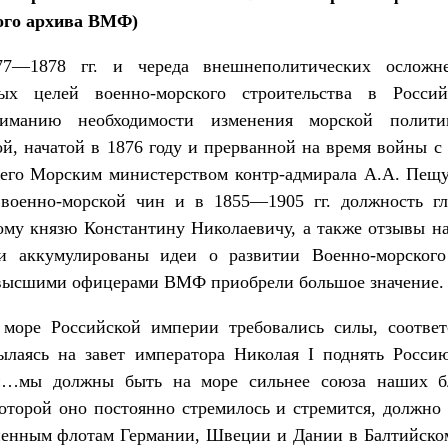
ного архива ВМФ)
877—1878 гг. и череда внешнеполитических ослож
ных целей военно-морского строительства в Росс
манию необходимости изменения морской полит
й, начатой в 1876 году и прерванной на время войны с
его Морским министерством контр-адмирала А.А. Пещур
 военно-морской чин и в 1855—1905 гг. должность гл
ому князю Константину Николаевичу, а также отзывы н
и аккумулированы идеи о развитии Военно-морског
 высшими офицерами ВМФ приобрели большое значение.
 море Российской империи требовались силы, соответ
лаясь на завет императора Николая I поднять Росси
 «…мы должны быть на море сильнее союза наших бл
оторой оно постоянно стремилось и стремится, должно 
ненным флотам Германии, Швеции и Дании в Балтийском