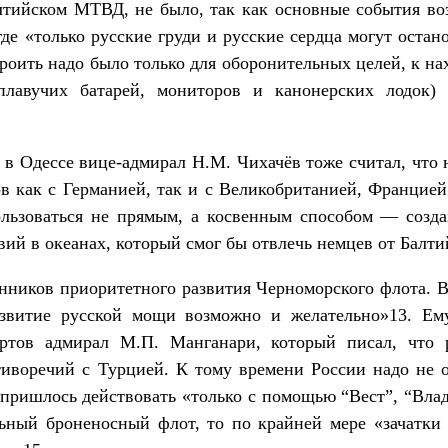
лтийском МТВД, не было, так как основные события в
де «только русские груди и русские сердца могут остан
роить надо было только для оборонительных целей, к н
плавучих батарей, мониторов и канонерских лодок)
в Одессе вице-адмирал Н.М. Чихачёв тоже считал, что 
ов как с Германией, так и с Великобританией, Францие
ользоваться не прямым, а косвенным способом — созда
вий в океанах, который смог бы отвлечь немцев от Балти
нников приоритетного развития Черноморского флота. В
азвитие русской мощи возможно и желательно»13. Ем
ртов адмирал М.П. Манганари, который писал, что 
тиворечий с Турцией. К тому времени России надо не 
 пришлось действовать «только с помощью “Вест”, “Вла
ильный броненосный флот, то по крайней мере «зачатк