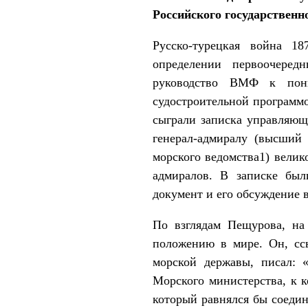
Российского государствен
Русско-турецкая война 1
определении первоочеред
руководство ВМФ к пони
судостроительной программо
сыграли записка управляющ
генерал-адмиралу (высший
морского ведомства1) велик
адмиралов. В записке был
документ и его обсуждение
По взглядам Пещурова, на
положению в мире. Он, ссы
морской державы, писал:
Морского министерства, к к
который равнялся бы соеди