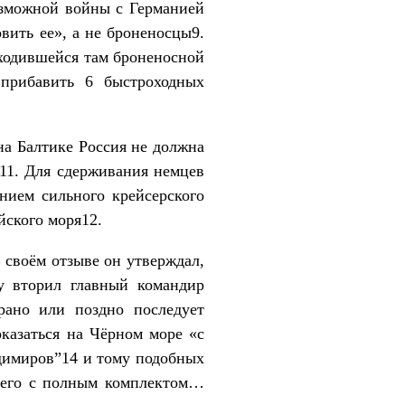
озможной войны с Германией
овить ее», а не броненосцы9.
аходившейся там броненосной
 прибавить 6 быстроходных
на Балтике Россия не должна
й11. Для сдерживания немцев
нием сильного крейсерского
йского моря12.
 своём отзыве он утверждал,
у вторил главный командир
рано или поздно последует
оказаться на Чёрном море «с
димиров”14 и тому подобных
и его с полным комплектом…