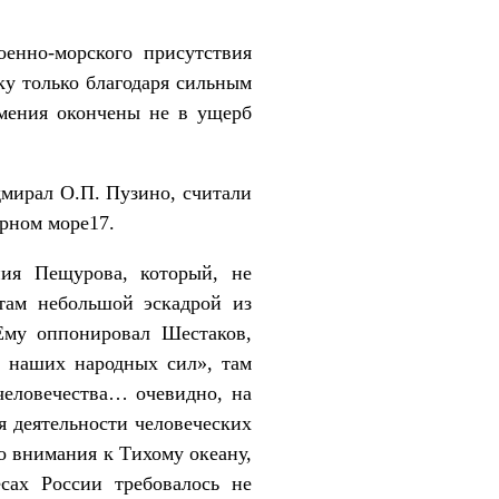
оенно-морского присутствия
ку только благодаря сильным
умения окончены не в ущерб
дмирал О.П. Пузино, считали
рном море17.
ния Пещурова, который, не
 там небольшой эскадрой из
Ему оппонировал Шестаков,
к наших народных сил», там
человечества… очевидно, на
я деятельности человеческих
о внимания к Тихому океану,
сах России требовалось не