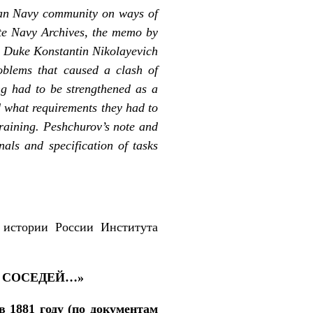
sian Navy community on ways of
ate Navy Archives, the memo by
 Duke Konstantin Nikolayevich
oblems that caused a clash of
ng had to be strengthened as a
d what requirements they had to
raining. Peshchurov’s note and
ls and specification of tasks
истории России Института
 СОСЕДЕЙ…»
в 1881 году (по документам