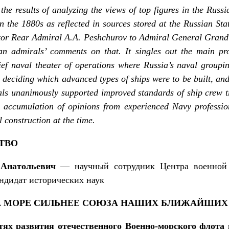
the results of analyzing the views of top figures in the Rus
n the 1880s as reflected in sources stored at the Russian St
ator Rear Admiral A.A. Peshchurov to Admiral General Grand
an admirals’ comments on that. It singles out the main pr
hief naval theater of operations where Russia’s naval groupi
so deciding which advanced types of ships were to be built, an
als unanimously supported improved standards of ship crew t
accumulation of opinions from experienced Navy professiona
 construction at the time.
ТВО
 Анатольевич
— научный сотрудник Центра военной 
ндидат исторических наук
 МОРЕ СИЛЬНЕЕ СОЮЗА НАШИХ БЛИЖАЙШИХ
ях развития отечественного Военно-морского флота 