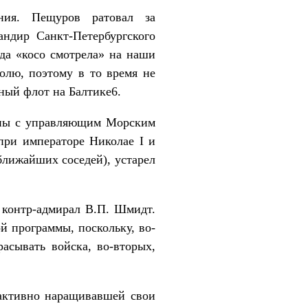
ния. Пещуров ратовал за
ндир Санкт-Петербургского
гда «косо смотрела» на наши
олю, поэтому в то время не
ный флот на Балтике6.
асны с управляющим Морским
при императоре Николае I и
лижайших соседей), устарел
 контр-адмирал В.П. Шмидт.
й программы, поскольку, во-
асывать войска, во-вторых,
 активно наращивавшей свои