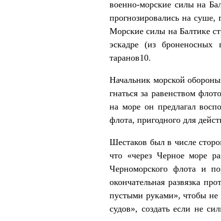
военно-морские силы на Ба
прогнозировались на суше, г
Морские силы на Балтике ст
эскадре (из броненосных 
таранов10.
Начальник морской обороны 
гнаться за равенством флот
на море он предлагал восп
флота, пригодного для дейст
Шестаков был в числе сторо
что «через Черное море р
Черноморского флота и по
окончательная развязка про
пустыми руками», чтобы не
судов», создать если не с