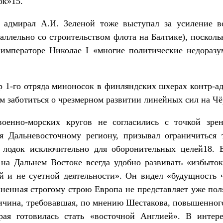
ок»15.
 адмирал А.И. Зеленой тоже выступал за усиление в
аллельно со строительством флота на Балтике), посколь
императоре Николае I «многие политические недораз
ир 1-го отряда миноносок в финляндских шхерах контр-а
 заботиться о чрезмерном развитии линейных сил на Чё
военно-морских кругов не согласились с точкой зре
я Дальневосточному региону, призывал ограничиться
 лодок исключительно для оборонительных целей18. 
на Дальнем Востоке всегда удобно развивать «избыто
й и не суетной деятельности». Он видел «будущность 
иненная строгому строю Европа не представляет уже пол
ичина, требовавшая, по мнению Шестакова, повышенног
ая готовилась стать «восточной Англией». В интере