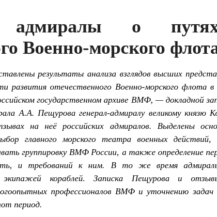
е адмиралы о путя
го Военно-морского флота
тавлены результаты анализа взглядов высших представ
ти развития отечественного Военно-морского флота в
оссийском государственном архиве ВМФ, — докладной з
ала А.А. Пещурова генерал-адмиралу великому князю 
зывах на неё российских адмиралов. Выделены осн
ыбор главного морского театра военных действий,
вать группировку ВМФ России, а также определение пе
ть, и требований к ним. В то же время адмирал
у экипажей кораблей. Записка Пещурова и отзыв
огоопытных профессионалов ВМФ и уточнению задач и
тот период.