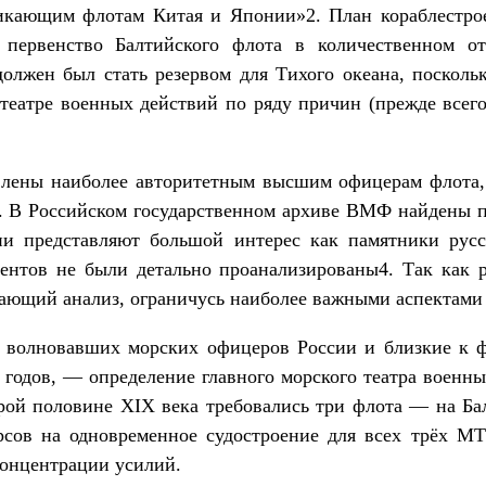
икающим флотам Китая и Японии»2. План кораблестро
 первенство Балтийского флота в количественном 
должен был стать резервом для Тихого океана, посколь
театре военных действий по ряду причин (прежде всег
лены наиболее авторитетным высшим офицерам флота,
. В Российском государственном архиве ВМФ найдены п
ни представляют большой интерес как памятники русс
ентов не были детально проанализированы4. Так как 
ающий анализ, ограничусь наиболее важными аспектами
 волновавших морских офицеров России и близкие к 
 годов, — определение главного морского театра военн
рой половине XIX века требовались три флота — на Ба
урсов на одновременное судостроение для всех трёх МТ
концентрации усилий.