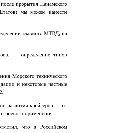
и после прорытия Панамского
 Штатов) мы можем нанести
ределении главного МТВД, на
ова, — определение типов
ления Морского технического
ндации и некоторые частные
2.
ив развития крейсеров — от
 и боевого применения.
отметил, что в Российском