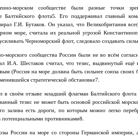
нно-морском сообществе были разные точки зре
е Балтийского флота5. Его поддерживал главный кома
мирал Г.И. Бутаков. Он указал, что Великобритания все
рном море, считала их реальной угрозой Константиноп
усиливать Черноморский флот, следовало создавать силь
но-морского сообщества России были не во всём согл
ал И.А. Шестаков считал, что тезис, выдвинутый ещё 
ым (Россия на море должна быть сильнее союза своих б
зменившейся стратегической обстановке7.
л в своём отзыве младший флагман Балтийского флота
анный тезис не может быть основой российской морско
го залива есть дороги, по которым можно легко перебр
за потенциальными противниками8.
озы России на море со стороны Германской империи,