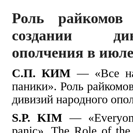
Роль райкомов
создании ди
ополчения в июле
С.П. КИМ
— «Все на 
паники». Роль райкомо
дивизий народного опол
S.P. KIM
— «Everyone 
panic». The Role of th