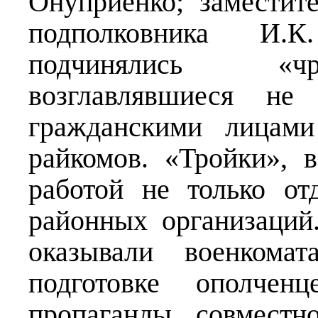
Онуприенко; замести
подполковника И.К
подчинялись «чр
возглавлявшиеся не
гражданскими лицам
райкомов. «Тройки», 
работой не только от
районных организаций
оказывали военком
подготовке ополчен
пропаганды совместн