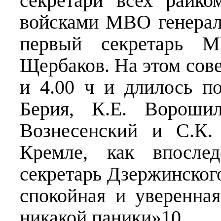
секретари всех райк
войсками МВО генерал
первый секретарь
Щербаков. На этом сов
и 4.00 ч и длилось по
Берия, К.Е. Ворошил
Вознесенский и С.К.
Кремле, как впосле
секретарь Дзержинског
спокойная и уверенная
никакой паники»10.