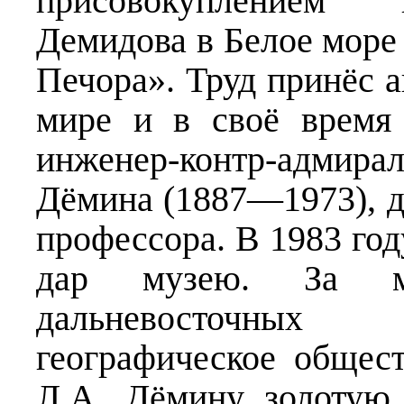
присовокуплением 
Демидова в Белое море
Печора». Труд принёс а
мире и в своё время 
инженер-контр-адмира
Дёмина (1887—1973), д
профессора. В 1983 год
дар музею. За мно
дальневосточны
географическое общес
Л.А. Дёмину золотую