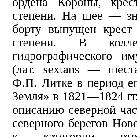
ордена Короны, крес
степени. На шее — зн
борту выпущен крест
степени. В колл
гидрографического им
(лат. sextans — шест
Ф.П. Литке в период е
Земля» в 1821—1824 гг
описанию северной час
северного берегов Нов
к категории отра