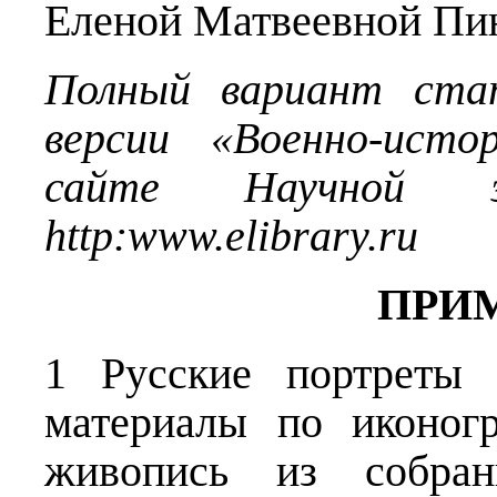
Еленой Матвеевной Пин
Полный вариант ста
версии «Военно-исто
сайте Научной эл
http
:
www
.
elibrary
.
ru
ПРИ
1 Русские портреты
материалы по иконог
живопись из собран