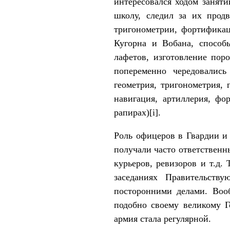
интересовался ходом заняти
школу, следил за их прод
тригонометрии, фортификац
Кугорна и Вобана, способ
лафетов, изготовление поро
попеременно чередовались
геометрия, тригономет­рия,
навигация, артиллерия, фо
рапирах)[i].
Роль офицеров в Гвардии и 
получали час­то ответственн
курьеров, ревизоров и т.д.
заседаниях Правительств
посторонними дела­ми. Воо
подобно своему великому Го
армия стала регулярной.