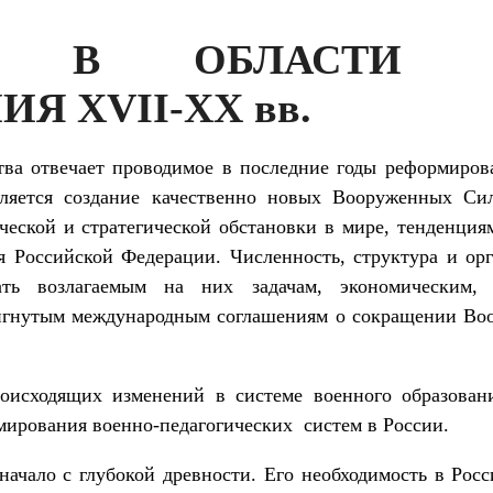
Ы В ОБЛАСТИ В
Я XVII-XX вв.
тва отвечает проводимое в послед­ние годы реформиров
вляется создание качественно новых Вооруженных Си
еской и стратеги­ческой обстановки в мире, тенденциям
я Российской Федерации. Численность, структура и о
ать возлагаемым на них задачам, экономическим
игнутым международным соглашени­ям о сокращении В
оисходящих изменений в системе военного образован
ирования военно-педагогических систем в России.
начало с глубокой древности. Его необходимость в Рос