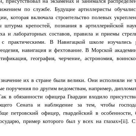
й, присутствовал на экза­менах и занимался распреде
вижением по службе. Будущие артиллеристы обучались
ии, которая включала строительство полевых укреплен
ы штурма крепостей, познания в артиллерийской нау
ха и ла­бораторных составов, правила и приемы стрел
 с практическими. В Навигацкой школе изучались 
 геодезия, навигация и фехтование. В Морской академ
ртификация, ге­ография, черчение, астрономия, воинск
значение их в стране были ве­лики. Они исполняли не 
ые поручения по другим ведомствам, например, дип­лома
 Так в обязанности офицера Гвардии входило присутств
ующего Сената и наблюдение за тем, чтобы господ
бще петровский офицер, гвардейский в особенности,
сударю, пример которого был у всех на глазах»[ii]. 