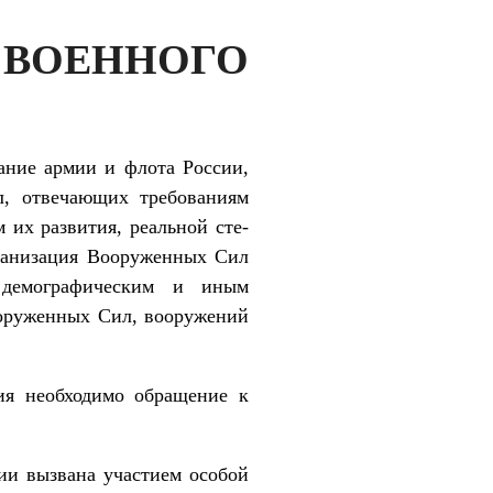
ОЕННОГО
ание армии и флота России,
л, от­вечающих требованиям
 их развития, реальной сте­
рганизация Вооруженных Сил
, демографическим и иным
ооруженных Сил, вооружений
ия необходимо обращение к
сии вызвана участием особой