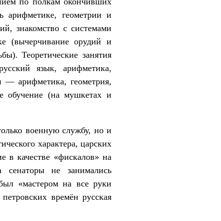
лением по полкам окончивших
 арифмети­ке, геометрии и
ий, знакомство с системами
ке (вычерчивание орудий и
ьбы). Теоретические занятия
русский язык, арифметика,
ии — арифметика, геометрия,
ое обучение (на мушкетах и
только военную службу, но и
тического характера, царских
ие в качестве «фискалов» на
а сенаторы не занимались
 был «мастером на все руки
С петровских времён русская