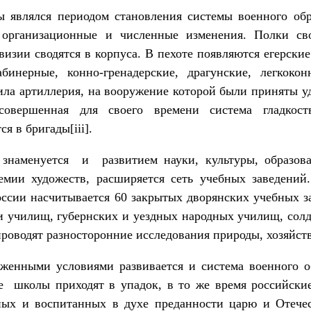
ы являлся периодом становления системы военного обр
, организационные и численные измене­ния. Полки св
изии сводятся в кор­пуса. В пехоте появляются егерски
абинерные, конно-гренадерские, драгунс­кие, легкокон
ила артиллерия, на вооружение которой были приняты 
совершенная для своего времени система гладкоств
я в бригады[iii].
наменуется и развитием науки, культу­ры, образова
адемии художеств, расширяется сеть учебных заведений
России насчитывает­ся 60 закрытых дворянских учебных 
и училищ, губернских и уездных народных училищ, солд
роводят разносторонние исследования природы, хозяйства
женными условиями развивается и сис­тема военного
е школы приходят в упадок, в то же время российски
ных и воспитанных в духе преданности царю и Отече