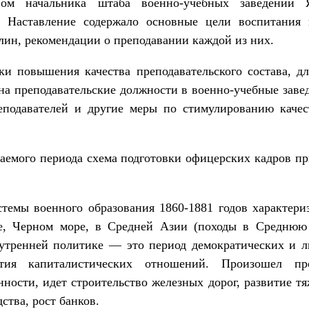
вом начальника штаба военно-учебных заведений Я.
. Наставление содержало основные цели воспитания 
ин, рекомендации о преподавании каждой из них.
 повышения качества преподаватель­ского состава, дл
на преподавательские должности в военно-учебные завед
подавателей и другие меры по стимулированию качест
аемого периода схема подготовки офицерских кадров п
темы военного образования 1860-1881 годов характери
е, Черном море, в Средней Азии (походы в Среднюю 
нутренней политике — это период демократических и 
вития капиталистических отношений. Произошел п
ости, идет строительство железных дорог, развитие тя
ства, рост банков.