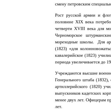
смену петровским специ­аль
Рост русской армии и флот
половине XIX века потребо
четверти XVIII века для м
Черноморское штурмански
мореходные школы. Для арм
(1823) «для колонновожат
кавалерийское (1823) учили
периода увеличивается до 19
Учреждаются высшие военно-
Генерального штаба (1832),
артиллерийского (1820) уч
выпускников кадетских корп
менее двух лет. Офицерам пр
лет.