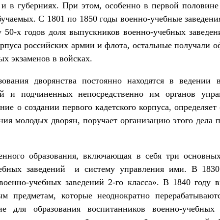
м и в губерниях. При этом, особенно в пер­вой половине
обучаемых. С 1801 по 1850 годы военно-учебные заведен
 50-х годов доля выпускников военно-учебных заведен
рпуса российских армии и флота, остальные получали о
ых экзаменов в войсках.
зования дворянства постоянно находят­ся в ведении
ей и подчиненных непосредственно им органов упр
ие о создании первого кадетского корпуса, определяет 
ания молодых дворян, поручает организацию этого дела 
енного образования, включающая в се­бя три основных
чебных заведений и систему управле­ния ими. В 183
военно-учебных заведений 2-го класса». В 1840 году 
м предметам, которые неоднократно перерабатывают
е для образования воспитанников воен­но-учебных 