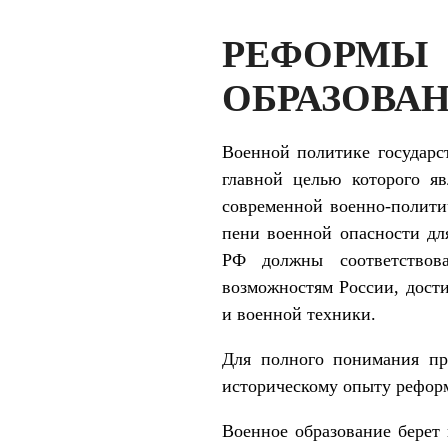
РЕФОРМ
ОБРАЗОВАНИ
Военной политике государс
главной целью ко­торого я
современной военно-политич
пени военной опасности дл
РФ должны соответство­в
возможностям России, дост
и военной техники.
Для полного понимания пр
историческому опыту реформ
Военное образование берет 