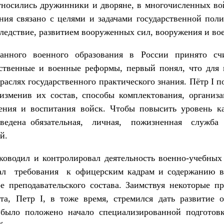
тносились дружинники и дворяне, в многочисленных во
ния связано с целями и задачами госу­дарственной пол
следствие, развитием вооруженных сил, вооружения и вое
ванного военного образования в России принято сч
рственные и военные реформы, пер­вый понял, что для
раслях государственного практического знания. Пётр I 
 изменив их состав, способы комплектования, организ
ения и воспитания войск. Чтобы повысить уровень к
 введена обязательная, лич­ная, пожизненная сл
й.
оводил и контролировал дея­тельность военно-учебных
ал требования к офицерским кадрам и содержанию вое
е преподава­тельского состава. Заимствуя некоторые п
та, Петр I, в тоже время, стремился дать развитие 
 было положено начало специализированной подготов