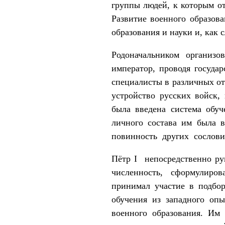
группы лю­дей, к которым о
Развитие военного образова
образования и науки и, как 
Родоначальником организо
император, проводя госуда
специалисты в раз­личных от
устройство русских войск,
была введена система обуч
личного состава им была
повинность других сослови
Пётр I непосредственно рук
численность, сформулиров
принимал участие в подбор
обучения из западного опы
военного образования. Им