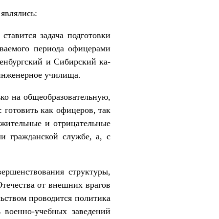
являлись:
ставится задача подготовки
вае­мого периода офицерами
ренбургский и Сибирский ка­
 инженерное училища.
ько на общеобразовательную,
 готовить как офицеров, так
ожи­тельные и отрицательные
и гражданской службе, а, с
вершенствования структуры,
те­чества от внешних врагов
льством проводится по­литика
ь военно-учебных заведений