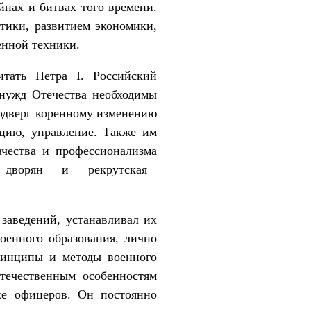
йнах и битвах того времени.
итики, развитием экономики,
н­ной техники.
итать Петра I. Российский
 нужд Отечества необходимы
подверг коренному из­менению
ацию, управление. Также им
ачества и профессионализма
ужба дворян и рекрутская
 заведений, устанавливал их
н­ного образования, лично
ринципы и методы военно­го
отечественным особенностям
ке офицеров. Он постоянно