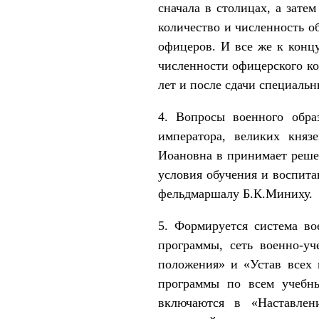
сначала в столи­цах, а зате
количество и числен­ность 
офицеров. И все же к концу
численности офицерского ко
лет и после сдачи специальн
4. Вопросы военного обра
императора, великих княз
Иоановна в принимает решен
усло­вия обучения и воспит
фельдмаршалу Б.К.Миниху.
5. Формируется система во
программы, сеть военно-у
положения» и «Устав всех 
программы по всем учебны
включаются в «Наставлени