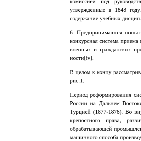
комиссией под руководст
утвержденные в 1848 году
содержание учебных дисципл
6. Предпринимаются попытки
конкурсная система приема 
военных и гражданских пре
ности[iv].
В целом к концу рассматрив
рис.1.
Период реформирования сис
России на Дальнем Восток
Турцией (1877-1878). Во в
крепостного права, раз
обрабатывающей промышленн
машинного способа производ