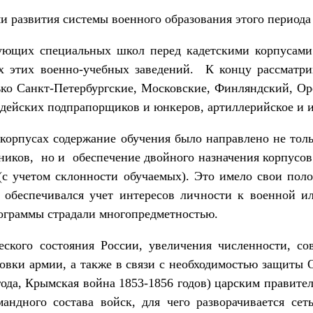
 развития системы военного образования этого периода 
ующих специальных школ перед кадетскими корпусами 
х этих военно-учебных заведений. К концу рассматри
ко Санкт-Петер­бургские, Московские, Финляндский, О
рдейских подпрапорщиков и юнкеров, ар­тиллерийское и
 корпусах содержание обучения было направлено не тол
иков, но и обеспечение двойного назна­чения корпусов:
(с учетом склонности обучаемых). Это имело свои пол
 обеспечивался учет интересов личности к военной ил
ограммы страдали многопредметностью.
еского состояния России, увеличения численности, со
овки армии, а также в связи с необходимостью защиты О
ода, Крымс­кая война 1853-1856 годов) царским правите
андного состава войск, для чего разворачивается сет