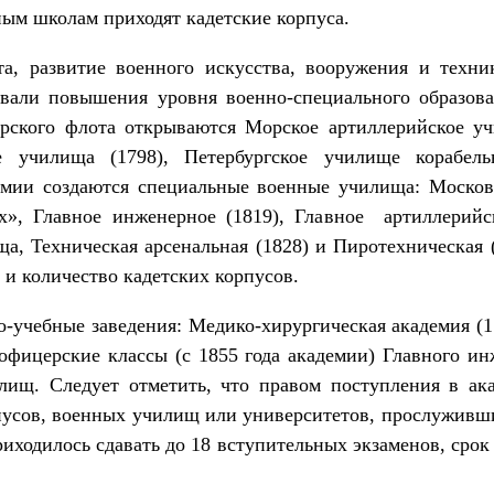
ным школам приходят кадетские корпуса.
а, развитие военного искусства, вооружения и техн
вали повышения уровня военно-специального образов
орского флота открываются Морское артиллерийское уч
е училища (1798), Петербургское училище корабель
ии создаются специальные военные училища: Московс
ых», Главное инженерное (1819), Главное артиллерий
ща, Техническая арсенальная (1828) и Пиротехническая 
 и количество кадетских корпусов.
учебные заведения: Медико-хирургическая академия (1
 офицерские классы (с 1855 года академии) Главного ин
илищ. Следует отметить, что правом поступления в а
усов, военных училищ или университетов, прослуживши
иходилось сдавать до 18 вступительных экзаменов, срок 