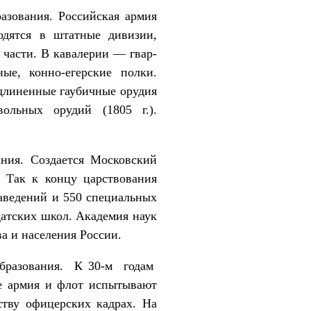
азования. Российская армия
одятся в штатные дивизии,
е части. В кавалерии — гвар­
ные, конно-егерские полки.
удлиненные гаубичные орудия
ольных орудий (1805 г.).
ния. Создается Московский
. Так к концу царствования
заведений и 550 специальных
атских школ. Академия наук
 и насе­ления России.
 образования. К 30-м годам
е армия и флот испытывают
ству офицерских кадрах. На