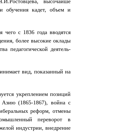
И.Ростовцева, высо­чайше
и обучения кадет, объем и
я чего с 1836 года вводятся
е­ния, более высокие оклады
ва педагогической деятель­
ринимает вид, показанный на
зуется укреплением позиций
Азию (1865-1867), война с
либеральных реформ, отмены
ромышленный переворот в
желой индустрии, внедрение