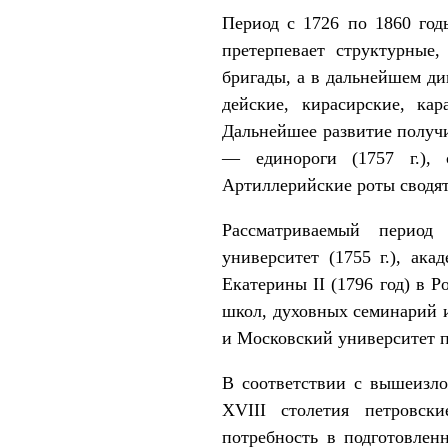
Период с 1726 по 1860 год
претерпевает структурные
бригады, а в дальнейшем див
дейские, кирасирские, кар
Дальнейшее развитие по­луч
— единороги (1757 г.), 
Артиллерийские роты сводятс
Рассматриваемый период з
университет (1755 г.), ак
Екатерины II (1796 год) в 
школ, духовных семинарий 
и Московский университет п
В соответствии с вышеизло
XVIII столетия петровски
потребность в подготовлен