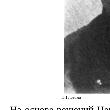
П.Г. Бегма
На основе решений Це