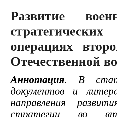
Развитие воен
стратегически
операциях втор
Отечественной 
Аннотация
. В стат
документов и литер
направления развити
стратегии во вт