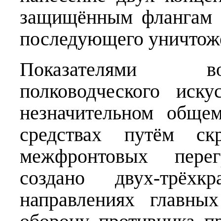
защищённым флангам 
последующего уничтоже
Показателями во
полководческого иск
незначительном обще
средствах путём ск
межфронтовых пере
создано двух-трёхк
направлениях главны