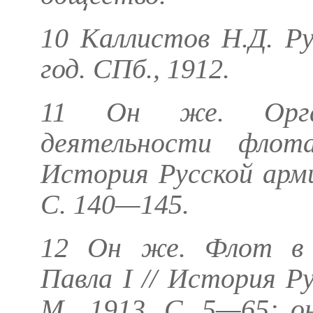
10
Каллистов Н.Д
. Р
год. СПб., 1912.
11
Он же.
Орга
деятельности флот
История Русской армии
С. 140—145.
12
Он же.
Флот в 
Павла I // История Ру
М., 1913. С. 5—65;
о