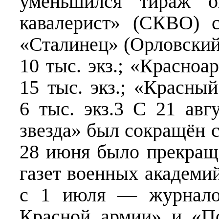
уменьшился тираж о
кавалерист» (СКВО) с
«Сталинец» (Орловский 
10 тыс. экз.; «Красноа
15 тыс. экз.; «Красны
6 тыс. экз.3 С 21 авг
звезда» был сокращён с 
28 июня было прекращ
газет военных академий
с 1 июля — журналов
Красной армии» и «По