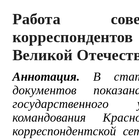
Работа сов
корреспонденто
Великой Отечест
Аннотация.
В стат
документов показан
государственног
командования Крас
корреспондентской с