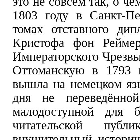
это не совсем так, о чё
1803 году в Санкт-Пе
томах отставного дип
Кристофа фон Реймер
Императорского Чрезвы
Оттоманскую в 1793 г
вышла на немецком язы
дня не переведённой
малодоступной для б
читательской пуб
внушительный историч