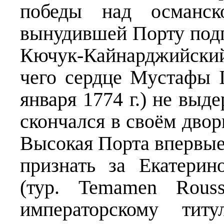
победы над османск
вынудившей Порту подп
Кючук-Кайнарджийски
чего сердце Мустафы I
января 1774 г.) не выде
скончался в своём двор
Высокая Порта впервы
признать за Екатерин
(тур. Temamen Roussi
императорскому титу