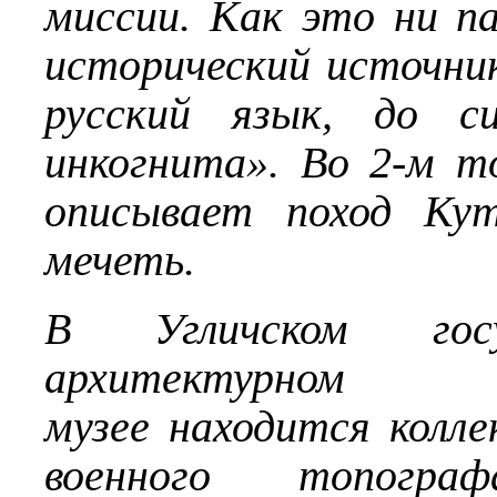
миссии. Как это ни п
исторический источник
русский язык, до с
инкогнита». Во 2-м т
описывает поход Кут
мечеть.
В Угличском
го
архитектурном
музее
находится колле
военного топогра