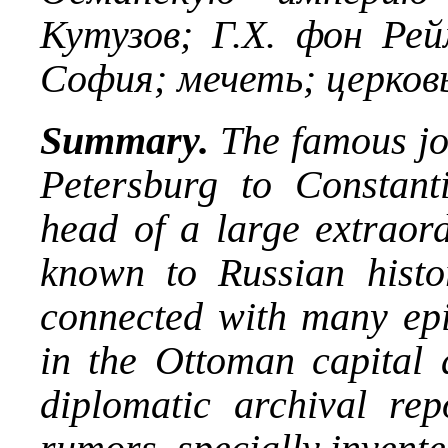
Кутузов; Г.Х. фон Рей
София; мечеть; церков
Summary.
The famous jou
Petersburg to Constan
head of a large extraor
known to Russian histor
connected with many epis
in the Ottoman capital 
diplomatic archival rep