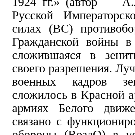
1924 гг.» (автор — А
Русской Императорск
силах (ВС) противоб
Гражданской войны в 
сложившаяся в зенит
своего разрешения. Лу
военных кадров зе
сложилось в Красной а
армиях Белого движ
связано с функционир
обороны (ВоздО) в у