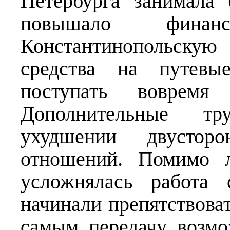
Петербурга занимала
повышало финан
Константинопольску
средства на путев
поступать воврем
Дополнительные тр
ухудшении двусторо
отношений. Помимо л
усложнялась работа 
начинали препятствоват
самым передачу возмо