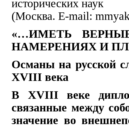
исторических наук
(Москва. E-mail: mmya
«…ИМЕТЬ ВЕРНЫ
НАМЕРЕНИЯХ И П
Османы на русской с
XVIII
века
В
XVIII
веке дипло
связанные между соб
значение во внешнеп