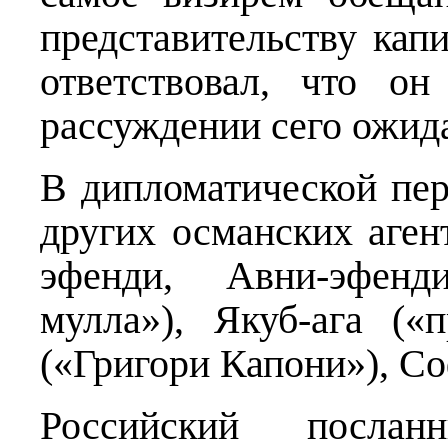
представительству кап
ответствовал, что о
рассуждении сего ожида
В дипломатической пер
других османских аген
эфенди, Авни-эфенд
мулла»), Якуб-ага («
(«Григори Капони»), Со
Российский послан