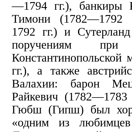
—1794 гг.), банкиры 
Тимони (1782—1792 
1792 гг.) и Сутерланд
поручениям при 
Константинопольской 
гг.), а также австри
Валахии: барон Мец
Райкевич (1782—1783 г
Гюбш (Гипш) был хор
«одним из любимцев 