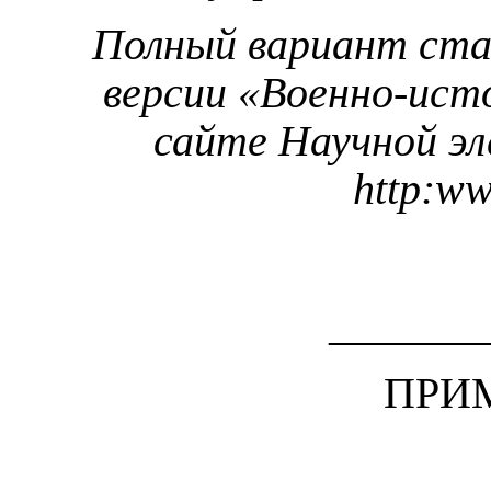
Полный вариант ст
версии «Военно-ист
сайте Научной э
http
:
w
_______
ПРИ