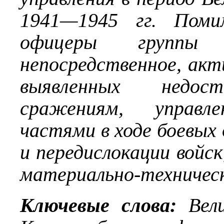
1941—1945 гг.
Поми
офицеры групп
непосредственное, акт
выявленных недос
сражениям, управл
частями в ходе боевых 
и передислокации войс
материально-техническ
Ключевые слова:
Вел