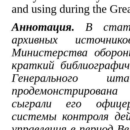
and using during the Gre
Аннотация.
В стат
архивных источник
Министерства оборон
краткий библиографич
Генерального ш
продемонстрирована
сыграли его офице
системы контроля дей
управления в период
Ве