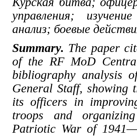
Курская битва; офиц
управления; изучени
анализ; боевые действи
Summary.
The paper cit
of the RF MoD Central
bibliography analysis 
General Staff, showing 
its officers in improvi
troops and organizin
Patriotic War of 1941—