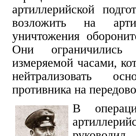
артиллерийской подг
возложить на арти
уничтожения оборонит
Они ограничились ко
измеряемой часами, ко
нейтрализовать ос
противника на передово
В операц
артиллерий
руководил 