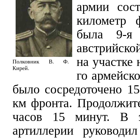
армии сос
километр 
была 9-я
австрийско
на участке 
Полковник В. Ф.
Кирей.
го армейско
было сосредоточено 1
км фронта. Продолжи­т
часов 15 минут. В э
артиллерии руководи