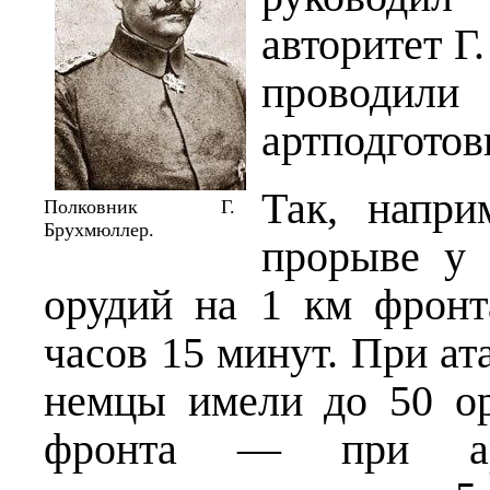
авторитет Г
провод
артподготов
Так, напри
Полковник Г.
Брухмюллер.
прорыве у
орудий на 1 км фронт
часов 15 минут. При ат
немцы имели до 50 о
фрон­та — при арт