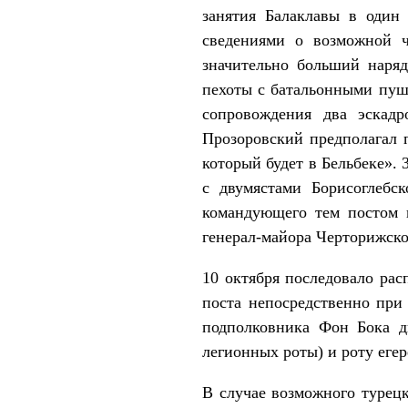
занятия Балаклавы в один 
сведениями о возможной ч
значительно больший наряд
пехоты с батальонными пуш
сопровождения два эскадр
Прозоровский предполагал п
который будет в Бельбеке».
с двумястами Борисоглебс
командующего тем постом 
генерал-майора Черторижско
10 октября последовало рас
поста непосредственно при 
подполковника Фон Бока дв
легионных роты) и роту еге
В случае возможного турец