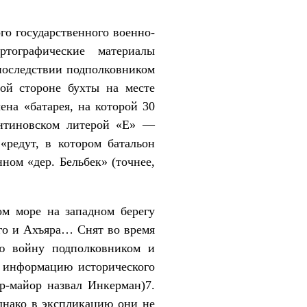
го государственного военно-
тографические материалы
последствии подполковником
ой стороне бухты на месте
на «батарея, на которой 30
антиновском литерой «Е» —
«редут, в котором батальон
ном «дер. Бельбек» (точнее,
м море на западном берегу
го и Ахъяра… Снят во время
ю войну подполковником и
м информацию исторического
р-майор назвал Инкерман)7.
днако в экспликацию они не