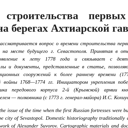
строительства первых
на берегах Ахтиарской га
ассматривается вопрос о времени строительства первы
, на месте будущего г. Севастополя. Принятая в от
явление к лету 1778 года и связывает с деяте
лы и документы, представленные в статье, позвол
ационных сооружений к более раннему времени (17
й войны 1768—1774 гг. Инициатором укрепления поб
ика передового корпуса 2-й (Крымской) армии кня
ем — полковника (с 1773 г. генерал-майора) И.С. Кохиу
he issue of the time when the first Russian fortresses were bu
be city of Sevastopol. Domestic historiography traditionall
 work of Alexander Suvorov. Cartographic materials and doc