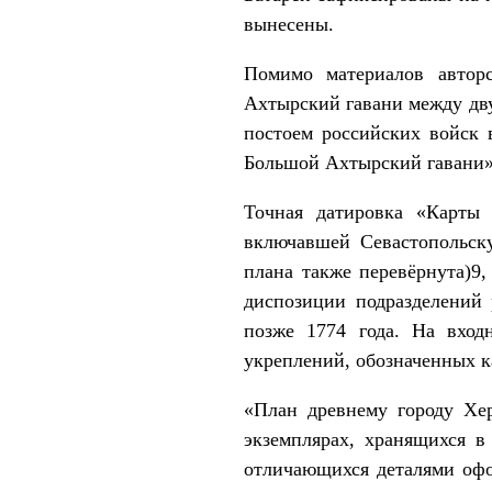
вынесены.
Помимо материалов автор
Ахтырский гавани между дву
постоем российских войск 
Большой Ахтырский гавани»
Точная датировка «Карты 
включавшей Севастопольску
плана также перевёрнута)9
диспозиции подразделений 
позже 1774 года. На вход
укреплений, обозначенных к
«План древнему городу Хер
экземплярах, хранящихся 
отличающихся деталями офо