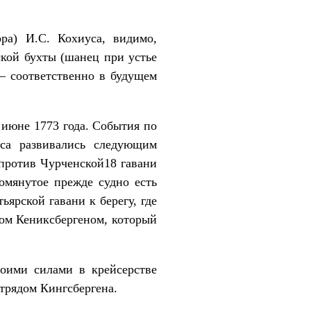
ра) И.С. Кохиуса, видимо,
кой бухты (шанец при устье
— соответственно в будущем
 июне 1773 года. События по
уса развивались следующим
у против Чурченской18 гавани
помянутое прежде судно есть
ьярской гавани к берегу, где
аном Кениксбергеном, который
оими силами в крейсерстве
трядом Кингсбергена.