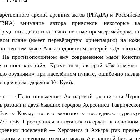
1—1774 гг.4
арственного архива древних актов (РГАДА) и Российско
РГВИА) внимание автора привлекли некоторые кар
 Среди них два плана, выполненные премьер-майором, в
вом плане (имеет перевёрнутую ориентацию) на южн
нынешнем мысе Александровском литерой «Д» обозначе
. На противоположном ему современном мысе Конст
де и пост казачий». Кроме того, литерой «В» отмечен 
ью орудиями» при населённом пункте, ошибочно назван
оящее время деревня Уч-Кую).
ва — «План положению Ахтиарской гавани при Черно
ь развалин двух бывших городов Херсониса Таврическо
ойск в Крыму по его занятию в последнюю турецку
72 г.»6. Пространная аннотация содержит в основно
я древних поселений — Херсонеса и Ахъяра (так премье
южном и северном входных мысах Ахтиарской бухты, о