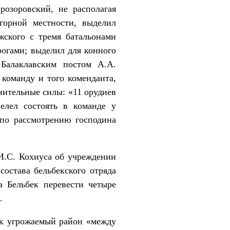
розоровский, не располагая
горной местности, выделил
жского с тремя батальонами
огами; выделил для конного
 Балаклавским постом А.А.
 команду и того коменданта,
нительные силы: «11 орудиев
елел состоять в команде у
по рассмотрению господина
 И.С. Кохиуса об учреждении
состава бельбекского отряда
а Бельбек перевести четыре
.
ак угрожаемый район «между