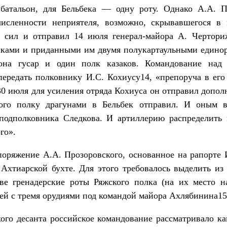
батальон, для Бельбека — одну роту. Однако А.А. П
исленности неприятеля, возможно, скрывавшегося в 
 сил и отправил 14 июля генерал-майора А. Чертори
ками и приданными им двумя полукартаульными единор
она гусар и один полк казаков. Командование над
ередать полковнику И.С. Кохиусу14, «препоруча в его
 30 июля для усиления отряда Кохиуса он отправил допол
кого полку драгунами в Бельбек отправил. И оным в
подполковника Следкова. И артиллерию распределить 
го».
поряжение А.А. Прозоровского, основанное на рапорте
Ахтиарской бухте. Для этого требовалось выделить из 
е гренадерские роты Ряжского полка (на их место н
рей с тремя орудиями под командой майора Ахлябинина15
кого десанта российское командование рассматривало к