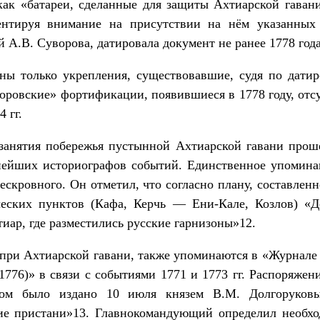
ак «батареи, сделанные для защиты Ахтиарской гаван
ентируя внимание на присутствии на нём указанных
 А.В. Суворова, датировала документ не ранее 1778 года
ны только укрепления, существовавшие, судя по дати
уворовские» фортификации, появившиеся в 1778 году, отс
 гг.
 занятия побережья пустынной Ахтиарской гавани прошё
днейших историографов событий. Единственное упомина
Бескровного. Он отметил, что согласно плану, составле
ческих пунктов (Кафа, Керчь — Ени-Кале, Козлов) «Д
тиар, где разместились русские гарнизоны»12.
 при Ахтиарской гавани, также упоминаются в «Журнале
776)» в связи с событиями 1771 и 1773 гг. Распоряжен
ком было издано 10 июля князем В.М. Долгоруков
е пристани»13. Главнокомандующий определил необхо