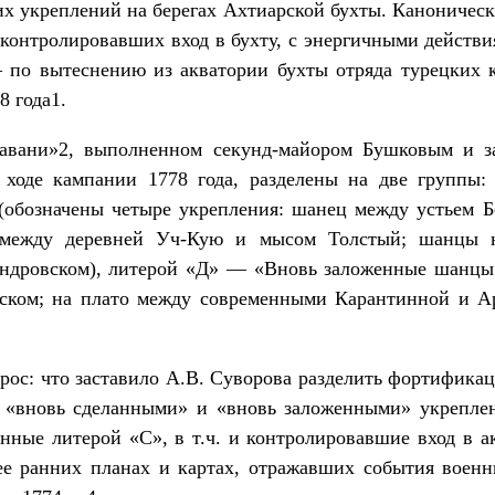
их укреплений на берегах Ахтиарской бухты. Каноническ
 контролировавших вход в бухту, с энергичными действ
 по вытеснению из акватории бухты отряда турецких 
8 года1.
авани»2, выполненном секунд-майором Бушковым и з
 ходе кампании 1778 года, разделены на две группы
обозначены четыре укрепления: шанец между устьем Б
 между деревней Уч-Кую и мысом Толстый; шанцы 
ндровском), литерой «Д» — «Вновь заложенные шанцы
ском; на плато между современными Карантинной и Ар
ос: что заставило А.В. Суворова разделить фортификац
 «вновь сделанными» и «вновь заложенными» укрепле
енные литерой «С», в т.ч. и контролировавшие вход в 
ее ранних планах и картах, отражавших события воен