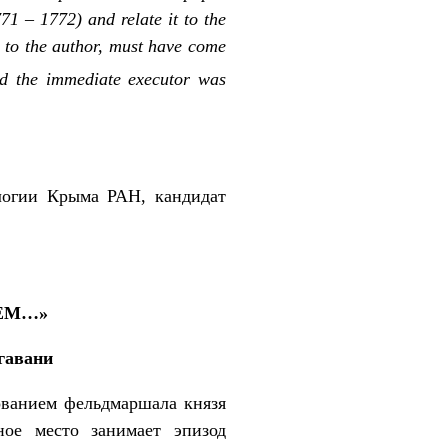
771 – 1772) and relate it to the
g to the author, must have come
d the immediate executor was
огии Крыма РАН, кандидат
ИЕМ…»
гавани
ванием фельдмаршала князя
ное место занимает эпизод