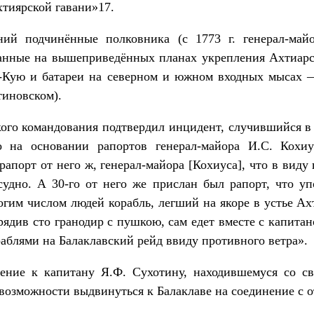
хтиярской гавани»17.
ний подчинённые полковника (с 1773 г. генерал-майо
анные на вышеприведённых планах укрепления Ахтиарс
Уч-Кую и батареи на северном и южном входных мысах 
тиновском).
ого командования подтвердил инцидент, случившийся в
о на основании рапортов генерал-майора И.С. Кохи
рапорт от него ж, генерал-майора [Кохиуса], что в вид
судно. А 30-го от него же прислан был рапорт, что у
огим числом людей корабль, легший на якоре в устье Ахт
трядив сто гранодир с пушкою, сам едет вместе с капит
раблями на Балаклавский рейд ввиду противного ветра».
ение к капитану Я.Ф. Сухотину, находившемуся со св
возможности выдвинуться к Балаклаве на соединение с о