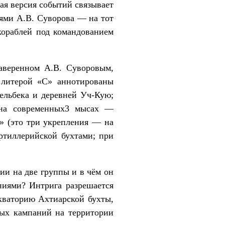
ая версия событий связывает
иями А.В. Суворова — на тот
кораблей под командованием
аверенном А.В. Суворовым,
: литерой «С» аннотированы
ельбека и деревней Уч-Кую;
на современных3 мысах —
» (это три укрепления — на
тиллерийской бухтами; при
ии на две группы и в чём он
ниями? Интрига разрешается
акваторию Ахтиарской бухты,
ных кампаний на территории