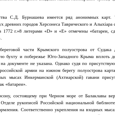
ства С.Д. Бурнашева имеется ряд анонимных карт. 
х древних городов Херсонеса Таврического и Алыхiара
в 1772 г.»8 литерами «D» и «E» отмечены «батареи, сд
.
береговой части Крымского полуострова от Судака 
ю бухту и побережье Юго-Западного Крыма вплоть до
, на документе не указана. Однако судя по присутству
российской армии на южном берегу полуострова карт
ных мысах Инкерманской (Ахтиарской) гавани прису
ак «батареи».
сону, состоящему при Черном море от Балаклавы вер
в Отделе рукописей Российской национальной библио
рмления. Соответственно укрепления на входных мыса