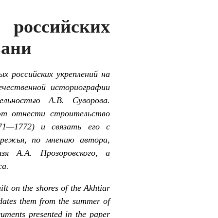
 российских
вани
х российских укреплений на
ечественной историографии
льностью А.В. Суворова.
яют отнести строительство
71—1772) и связать его с
ережья, по мнению автора,
зя А.А. Прозоровского, а
са.
ilt on the shores of the Akhtiar
y dates them from the summer of
uments presented in the paper