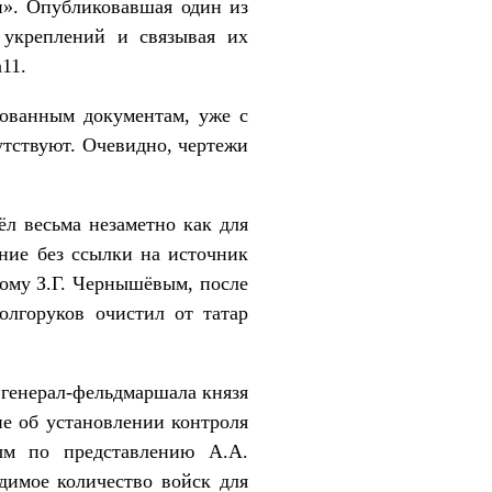
и». Опубликовавшая один из
 укреплений и связывая их
11.
рованным документам, уже с
утствуют. Очевидно, чертежи
л весьма незаметно как для
ние без ссылки на источник
нному З.Г. Чернышёвым, после
олгоруков очистил от татар
 генерал-фельдмаршала князя
ие об установлении контроля
ым по представлению А.А.
димое количество войск для