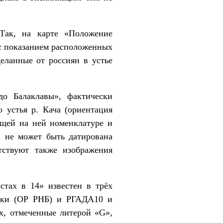
Так, на карте «Положение
 с показанием расположенных
еланные от россиян в устье
до Балаклавы», фактически
 устья р. Кача (ориентация
ющей на ней номенклатуре и
а не может быть датирована
тствуют также изображения
стах в 14» известен в трёх
теки (ОР РНБ) и РГАДА10 и
х, отмеченные литерой «G»,