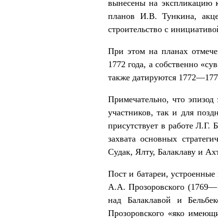
вынесены на экспликацию к
планов И.В. Тункина, акц
строительство с инициативой
При этом на планах отмече
1772 года, а собственно «с
также датируются 1772—1774
Примечательно, что эпизод
участников, так и для поз
присутствует в работе Л.Г. 
захвата основных стратеги
Судак, Ялту, Балаклаву и Ах
Пост и батареи, устроенные
А.А. Прозоровского (1769—1
над Балаклавой и Бельбе
Прозоровского «яко имеющи