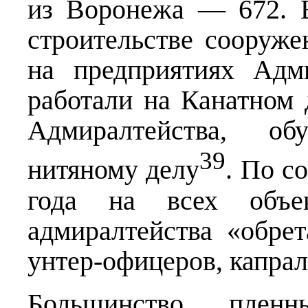
из Воронежа — 672. Б
строительстве сооруже
на предприятиях Адм
работали на Канатном 
Адмиралтейства, об
39
нитяному делу
. По с
года на всех объект
адмиралтейства «обре
унтер-офицеров, капрал
Большинство пленн