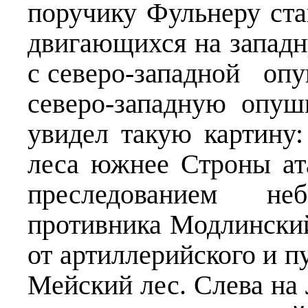
поручику Фульнеру ст
двигающихся на за­пад
с северо-западной опу
северо-западную опу
увидел такую картину:
леса южнее Строны ат
пресле­дованием н
противника Модлинский
от артиллерийского и п
Мейский лес. Слева на