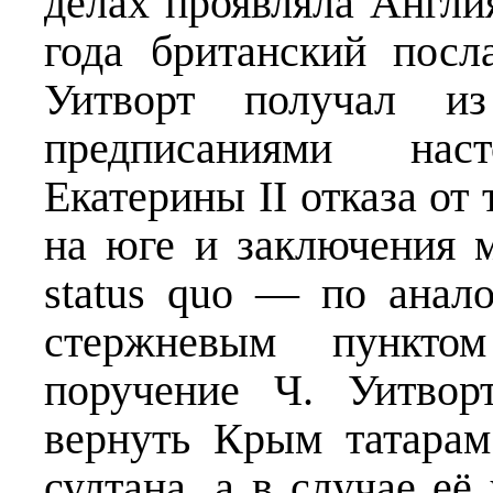
делах проявляла Англия
года британский посл
Уитворт получал и
предписаниями нас
Екатерины II отказа от
на юге и заключения 
status quo — по анал
стержневым пункто
поручение Ч. Уитвор
вернуть Крым татарам
султана, а в случае её