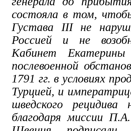
генерала до прибытия
состояла в том, чтоб
Густава III не нару
Россией и не возобн
Кабинет Екатерины 
послевоенной обстано
1791 гг. в условиях пр
Турцией, и императри
шведского рецидива 
благодаря миссии П.А
Швеция подписали 