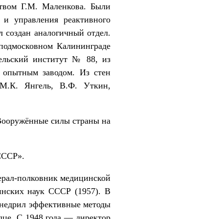
твом Г.М. Маленкова. Были
 и управления реактивного
 создан аналогичный отдел.
 подмосковном Калининграде
тельский институт № 88, из
 опытным заводом. Из стен
М.К. Янгель, В.Ф. Уткин,
 Вооружённые силы страны на
СССР».
нерал-полковник медицинской
инских наук СССР (1957). В
внедрил эффективные методы
дце. С 1948 года — директор