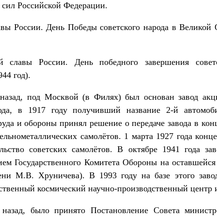
сил Российской Федерации.
вы России. День Победы советского народа в Великой
славы России. День победного завершения совет
44 год).
 назад, под Москвой (в Филях) был основан завод акц
вода, в 1917 году получивший название 2-й автомоби
труда и обороны принял решение о передаче завода в к
ельнометаллических самолётов. 1 марта 1927 года конц
ельство советских самолётов. В октябре 1941 года зав
ием Государственного Комитета Обороны на оставшейся
ени М.В. Хруничева). В 1993 году на базе этого заво
рственный космический научно-производственный центр 
 назад, было принято Постановление Совета минис