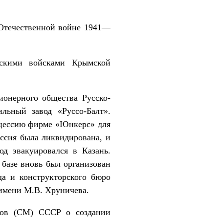
 Отечественной войне 1941—
скими войсками Крымской
ионерного общества Русско-
льный завод «Руссо-Балт».
онцессию фирме «Юнкерс» для
ессия была ликвидирована, и
од эвакуировался в Казань.
 базе вновь был организован
да и конструкторского бюро
имени М.В. Хруничева.
тров (СМ) СССР о создании