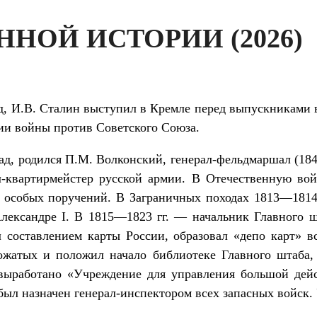
ННОЙ ИСТОРИИ (2026)
зад, И.В. Сталин выступил в Кремле перед выпускниками 
ии войны против Советского Союза.
зад, родился П.М. Волконский, генерал-фельдмаршал (184
-квартирмейстер русской армии. В Отечественную вой
 особых поручений. В Заграничных походах 1813—1814
лександре I. В 1815—1823 гг. — начальник Главного ш
 составлением карты России, образовал «депо карт» вс
жатых и положил начало библиотеке Главного штаба,
выработано «Учреждение для управления большой дей
ыл назначен генерал-инспектором всех запасных войск. У