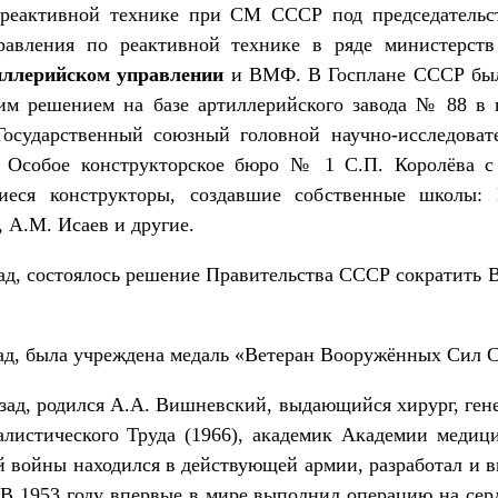
 реактивной технике при СМ СССР под председательс
равления по реактивной технике в ряде министерств
иллерийском управлении
и ВМФ. В Госплане СССР был
тим решением на базе артиллерийского завода № 88 в
Государственный союзный головной научно-исследова
ь Особое конструкторское бюро № 1 С.П. Королёва с
еся конструкторы, создавшие собственные школы: 
 А.М. Исаев и другие.
азад, состоялось решение Правительства СССР сократить
азад, была учреждена медаль «Ветеран Вооружённых Сил 
назад, родился А.А. Вишневский, выдающийся хирург, ге
алистического Труда (1966), академик Академии медиц
й войны находился в действующей армии, разработал и 
 В 1953 году впервые в мире выполнил операцию на сер