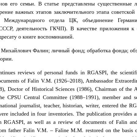
ов его семьи. В статье представлены существенные 
рение важных этапов заключительного этапа советской 
ь Международного отдела ЦК, объединение Германии
ССР, деятельность ГКЧП). В качестве приложения к 
ресату о книге воспоминаний.
Михайлович Фалин; личный фонд; обработка фонда; обз
ории.
ntinues reviews of personal funds in RGASPI, the scientifi
cuments of Falin V.M. (1926–2018), Ambassador Extraordina
, Doctor of Historical Sciences (1986), Chairman of the 
 the CPSU Central Committee (1988–1991), member and s
tional journalist, teacher, historian, writer, entered the 
were included in four inventories. The publication provides
in RGASPI, as well as a review of documents of Falin an
 father Falin V.M. – Faline M.M. restored on the basis of