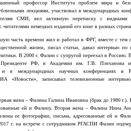
шенный профессор Института проблем мира и безо
публичными лекциями, участвовал в международных конф
ителям СМИ, вел активную переписку с видными 
с читателями немецких изданий его книг в разных страна
шую часть времени жил и работал в ФРГ, вместе с тем 
щественной жизни, писал статьи, давал интервью по
тики. В 2000 г. Фалин с супругой переехал в Россию. В
езиденте РФ, в Академии им. Г.В. Плеханова и д
ов и в международных научных конференциях в 
ИА «Новости», записывал телевизионные интервью,
рвая жена – Фалина Галина Ивановна (брак до 1980 г.). 
сованные ей и Фалину. Вторая жена – Фалина Нина Ана
авлены ее фотографии, письма, адресованные ей и Фал
2017 г. на встрече с сотрудником РГАСПИ Фалин подчер