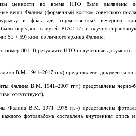
тизы ценности во время НТО были выявлены до
ые вещи Фалина (форменный костюм советского посла о
фуражку и фрак для торжественных вечерних прие
 были переданы в музей РГАСПИ; в научно-справочн
и: 51 + 69) книг из личного архива Фалина.
ен номер 801. В результате НТО полученные документы 
лина В.М. 1941–2017 гг.») представлены документы на 
ты Фалина В.М. 1941–2007 гг.») представлены черно-
тивы отсутствуют).
ы Фалина В.М. 1971–1978 гг.») представлены фотоал
 каждого фотоальбома составлена внутренняя опись и