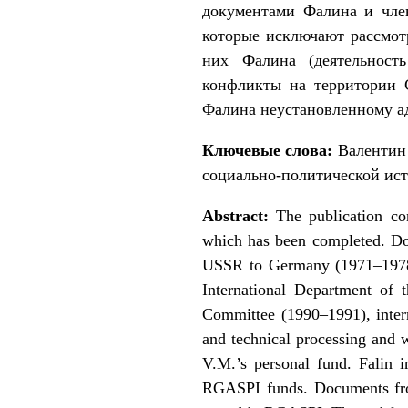
документами Фалина и член
которые исключают рассмот
них Фалина (деятельност
конфликты на территории С
Фалина неустановленному ад
Ключевые слова:
Валентин 
социально-политической ист
Abstract:
The publication co
which has been completed. Do
USSR to Germany (1971–1978)
International Department of
Committee (1990–1991), interna
and technical processing and 
V.M.’s personal fund. Falin 
RGASPI funds. Documents from