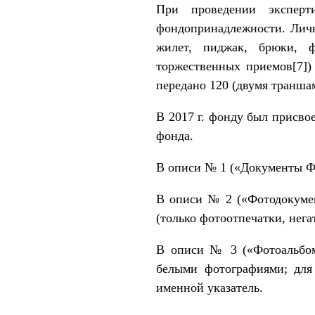
При проведении экспер
фондопринадлежности. Личн
жилет, пиджак, брюки, 
торжественных приемов
[7]
)
передано 120 (двумя траншам
В 2017 г. фонду был присво
фонда.
В описи № 1 («Документы Фа
В описи № 2 («Фотодокумен
(только фотоотпечатки, нега
В описи № 3 («Фотоальбом
белыми фотографиями; для
именной указатель.