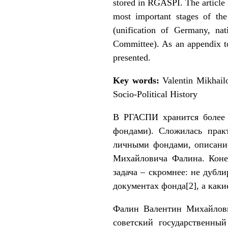
stored in RGASPI. The article 
most important stages of the
(unification of Germany, nat
Committee). As an appendix to 
presented.
Key words:
Valentin Mikhail
Socio-Political History
В РГАСПИ хранится более 
фондами). Сложилась практ
личными фондами, описани
Михайловича Фалина. Коне
задача – скромнее: не дубл
документах фонда
[2]
, а как
Фалин Валентин Михайлович
советский государственный