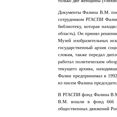
только две женщины («любиш
Документы Фалина В.М. пост
сотрудником РГАСПИ Фалин 
библиотеку, которая находи
область). Он принял решени
Музей изобразительных ис
государственный архив соц
словам, также передал дипл
работал политическим обозр
текущего архива, находивш
Фалин предпринимал в 1992–
из писем Фалина председате
В РГАСПИ фонд Фалина В.М.
В.М. вошли в фонд 666 о
общественных движений Росс