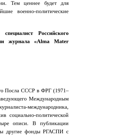
ии. Тем ценнее будет для
ейшие военно-политические
специалист Российского
гии журнала «
Alma
Mater
го Посла СССР в ФРГ (1971–
, заведующего Международным
журналиста-международника,
хив социально-политической
тыре описи. В публикации
аны другие фонды РГАСПИ с