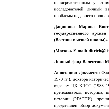
непосредственным участн
исследователей личный вз
проблемы недавнего прошло
Дацишина Марина Викто
государственного архива
(Вестник высшей школы)»
(Москва. E-mail: ditrich@lis
Личный фонд Валентина 
Аннотация:
Документы Фали
1978 гг.), доктора историч
отделом ЦК КПСС (1988–199
преподавателя, историка, 
истории (РГАСПИ), прошл
представлен обзор докуме