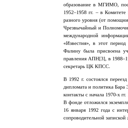
образование в МГИМО, посл
1952–1958 гг. – в Комите
разного уровня (от помощни
Чрезвычайный и Полномочны
международной информаци
«Известия», в этот период
Фалину была присвоена уче
правления АПН
[3]
, в 1988–
секретарь ЦК КПСС.
В 1992 г. состоялся переез
дипломата и политика Бара 
контакты с начала 1970-х гг
В фонде отложился экземпляр 
16 января 1992 года с инт
сопроводительной запиской ж