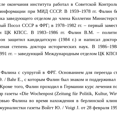
е окончания института работал в Советской Контрол
те информации при МИД СССР. В 1959–1978 гг. Фалин
ка заведующего отделом до члена Коллегии Министерств
й Посол СССР в ФРГ; в 1978–1982 гг. – первый замес
и ЦК КПСС. В 1983–1986 гг. Фалин В.М. – политиче
 он защитил кандидатскую (1984 г.) и написал докторс
ная степень доктора исторических наук. В 1986–198
1991 гг. – заведующий Международным отделом ЦК КПСС,
д Фалина с супругой в ФРГ. Основанием для переезда 
Э. / Bahr E., с которым Фалин был знаком и поддержива
. Кроме того, Фалин проходил в Германии курс лечения 
газеты «Die Wochenpost (Zeitung für Politik, Kultur, Wirt
ервью Фалина во время нахождения в берлинской клини
урналистки газеты Войгт Ю. / Voigt J. от 28 февраля 1992