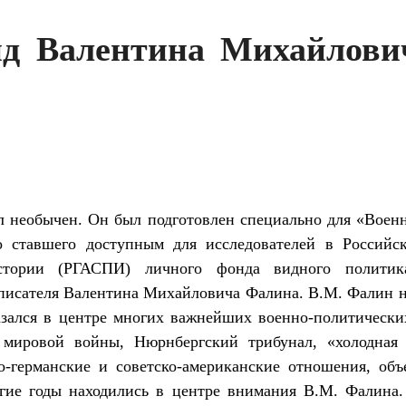
д Валентина Михайлови
 необычен. Он был подготовлен специально для «Военн
о ставшего доступным для исследователей в Российс
истории (РГАСПИ) личного фонда видного политика
 писателя Валентина Михайловича Фалина. В.М. Фалин н
казался в центре многих важнейших военно-политическ
мировой войны, Нюрнбергский трибунал, «холодная 
-германские и советско-американские отношения, об
лгие годы находились в центре внимания В.М. Фалина