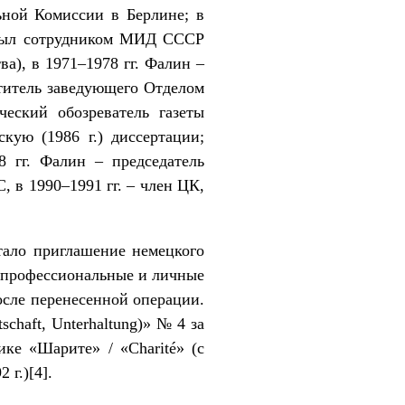
ьной Комиссии в Берлине; в
 был сотрудником МИД СССР
а), в 1971–1978 гг. Фалин –
титель заведующего Отделом
ский обозреватель газеты
кую (1986 г.) диссертации;
8 гг. Фалин – председатель
 в 1990–1991 гг. – член ЦК,
стало приглашение немецкого
л профессиональные и личные
после перенесенной операции.
schaft, Unterhaltung)» № 4 за
ке «Шарите» / «Charité» (с
 г.)
[4]
.