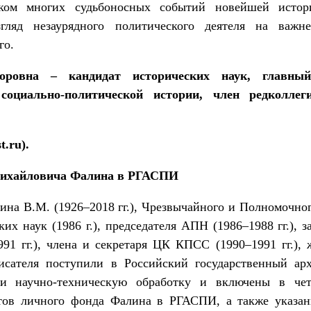
иком многих судьбоносных событий новейшей истор
гляд незаурядного политического деятеля на важн
го.
ровна – кандидат исторических наук, главный 
 социально-политической истории, член редколле
t.ru).
Михайловича Фалина в РГАСПИ
на В.М. (1926–2018 гг.), Чрезвычайного и Полномочно
еских наук (1986 г.), председателя АПН (1986–1988 гг.)
1 гг.), члена и секретаря ЦК КПСС (1990–1991 гг.), 
писателя поступили в Российский государственный ар
и научно-техническую обработку и включены в че
нтов личного фонда Фалина в РГАСПИ, а также указ