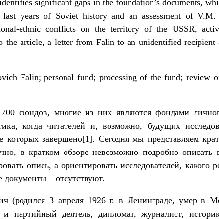
identifies significant gaps in the foundation’s documents, whi
 last years of Soviet history and an assessment of V.M. F
ional-ethnic conflicts on the territory of the USSR, acti
the article, a letter from Falin to an unidentified recipien
ovich Falin; personal fund; processing of the fund; review o
700 фондов, многие из них являются фондами лично
ика, когда читателей и, возможно, будущих исследо
е которых завершено
[1]
. Сегодня мы представляем кра
чно, в кратком обзоре невозможно подробно описать 
ировать опись, а ориентировать исследователей, какого 
ие документы – отсутствуют.
 (родился 3 апреля 1926 г. в Ленинграде, умер в Мо
 и партийный деятель, дипломат, журналист, истори