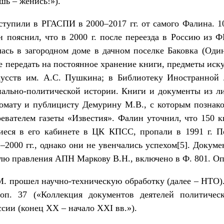
ь – женись!»).
упили в РГАСПИ в 2000–2017 гг. от самого Фалина. 10 
пояснил, что в 2000 г. после переезда в Россию из Ф
лась в загородном доме в дачном поселке Баковка (Од
е передать на постоянное хранение книги, предметы иск
кусств им. А.С. Пушкина; в Библиотеку Иностранной 
иально-политической истории. Книги и документы из ли
омату и публицисту Демурину М.В., с которым познаком
евателем газеты «Известия». Фалин уточнил, что 150 
иеся в его кабинете в ЦК КПСС, пропали в 1991 г. 
2000 гг., однако они не увенчались успехом
[5]
. Докуме
лю правления АПН Маркову В.Н., включено в Ф. 801. Оп
 прошел научно-техническую обработку (далее – НТО)
п. 37 («Коллекция документов деятелей политическ
ии (конец ХХ – начало ХХI вв.»).