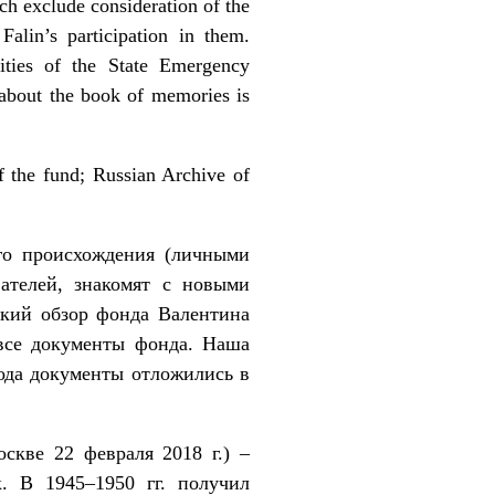
ch exclude consideration of the
alin’s participation in them.
vities of the State Emergency
t about the book of memories is
f the fund; Russian Archive of
го происхождения (личными
вателей, знакомят с новыми
ткий обзор фонда Валентина
все документы фонда. Наша
рода документы отложились в
скве 22 февраля 2018 г.) –
к. В 1945–1950 гг. получил