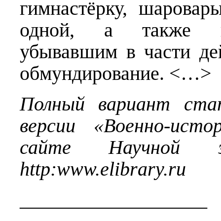
гимнастёрку, шаровар
одной, а также в
убывавшим в части д
обмундирование. <…>
Полный вариант ста
версии «Военно-исто
сайте Научной эл
http
:
www
.
elibrary
.
ru
___________________