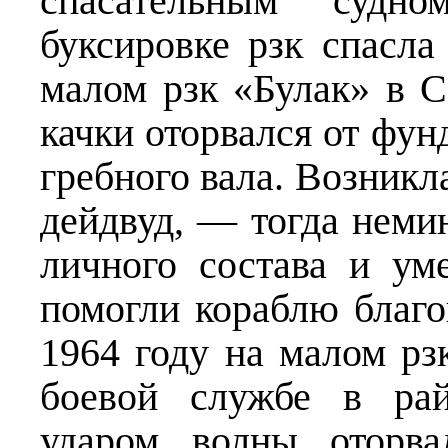
спасательным суд
буксировке рзк спасла
малом рзк «Булак» в С
качки оторвался от фу
гребного вала. Возникла
дейдвуд, — тогда неми
личного состава и ум
помогли кораблю благо
1964 году на малом рз
боевой службе в рай
ударом волны оторва