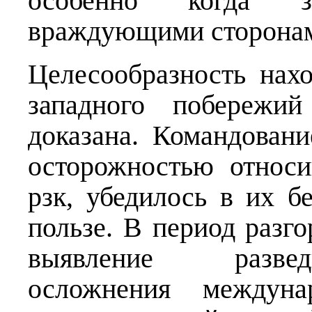
особенно когда 
враждующими сторонам
Целесообразность нах
западного побереж
доказана. Командова
осторожностью относ
рзк, убедилось в их б
пользе. В период разг
выявление развед
осложнения междуна