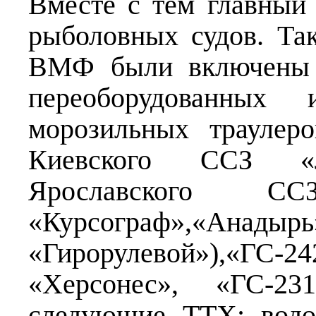
Вместе с тем главный
рыболовных судов. Так
ВМФ были включены 9
переоборудованных
морозильных траулер
Киевского ССЗ «
Ярославского ССЗ
«Курсограф»,«А
«Гирорулевой»),«ГС-24
«Херсонес», «ГС-2
следующие ТТХ: водо