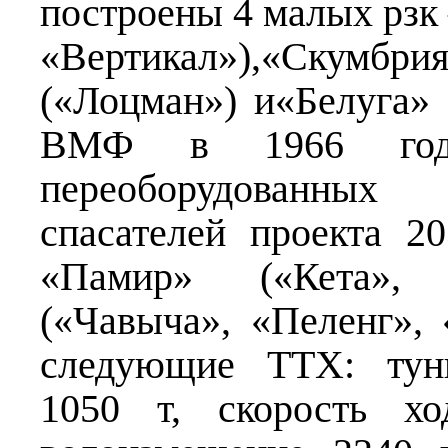
построены 4 малых рз
«Вертикал»),«Скумб
(«Лоцман») и«Белуга» 
ВМФ в 1966 год
переоборудованных
спасателей проекта 
«Памир» («Кета», 
(«Чавыча», «Пеленг»,
следующие ТТХ: тун
1050 т, скорость х