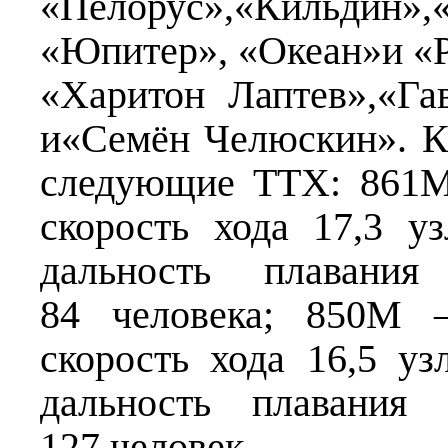
«Пелорус»,«Кильдин»,«
«Юпитер», «Океан»и «
«Харитон Лаптев»,«Га
и«Семён Челюскин». К
следующие ТТХ: 861М
скорость хода 17,3 уз
дальность плаван
84 человека; 850М 
скорость хода 16,5 уз
дальность плавани
127 человек.