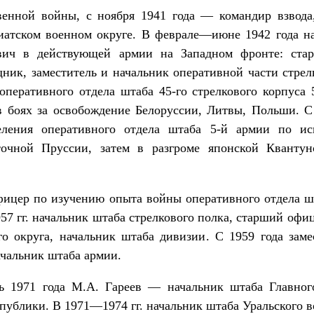
енной войны, с ноября 1941 года — командир взвода
иатском военном округе. В феврале—июне 1942 года н
ич в действующей армии на Западном фронте: стар
ник, заместитель и начальник оперативной части стре
перативного отдела штаба 45-го стрелкового корпуса 
в боях за освобождение Белоруссии, Литвы, Польши. С
еления оперативного отдела штаба 5-й армии по ис
очной Пруссии, затем в разгроме японской Квантун
фицер по изучению опыта войны оперативного отдела ш
57 гг. начальник штаба стрелкового полка, старший офи
го округа, начальник штаба дивизии. С 1959 года заме
ачальник штаба армии.
рь 1971 года М.А. Гареев — начальник штаба Главног
ублики. В 1971—1974 гг. начальник штаба Уральского в