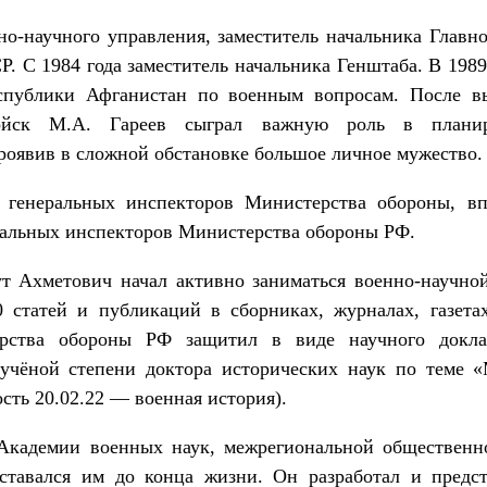
но-научного управления, заместитель начальника Главн
. С 1984 года заместитель начальника Генштаба. В 198
ублики Афганистан по военным вопросам. После вы
войск М.А. Гареев сыграл важную роль в плани
роявив в сложной обстановке большое личное мужество.
 генеральных инспекторов Министерства обороны, в
ральных инспекторов Министерства обороны РФ.
 Ахметович начал активно заниматься военно-научно
 статей и публикаций в сборниках, журналах, газета
рства обороны РФ защитил в виде научного докла
учёной степени доктора исторических наук по теме 
сть 20.02.22 — военная история).
Академии военных наук, межрегиональной общественн
ставался им до конца жизни. Он разработал и предс