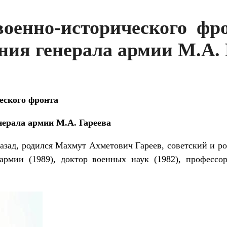
оенно-исторического фро
ния генерала армии М.А. 
еского фронта
енерала армии М.А. Гареева
 назад, родился Махмут Ахметович Гареев, советский и р
армии (1989), доктор военных наук (1982), професс