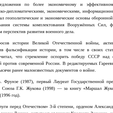
редложения по более экономичному и эффективном
ико-дипломатическими, экономическими, информационн
ал геополитические и экономические основы оборонной
ования системы комплектования Вооружённых Сил, ф
м перспектив развития военного дела.
росов истории Великой Отечественной войны, акти
ив фальсификации истории, в том числе в своих ста
Считал, что стремление оспорить победу СССР над
й против современной России. В редактируемых Гарее
ысячи ранее малоизвестных документов о войне.
. Фрунзе (1987), первый Лауреат Государственной пр
 Союза Г.К. Жукова (1998) — за книгу «Маршал Жуко
(1996 год).
луги перед Отечеством» 3-й степени, орденом Александ