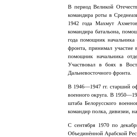
В период Великой Отечеств
командира роты в Среднеаз
1942 года Махмут Ахметов
командира батальона, помощ
года помощник начальника о
фронта, принимал участие 
помощник начальника отд
Участвовал в боях в Вост
Дальневосточного фронта.
В 1946—1947 гг. старший о
военного округа. В 1950—19
штаба Белорусского военно
командир полка, дивизии, н
С сентября 1970 по декаб
Объединённой Арабской Респ