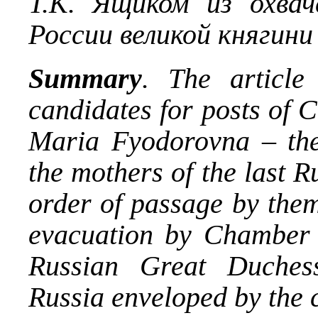
Т.К. Ящиком из охва
России великой княгини
Summary
. The article
candidates for posts of
Maria Fyodorovn
а
– th
the mothers of the last 
order of passage by them
evacuation by Chamber 
Russian Great Duches
Russia enveloped by the c