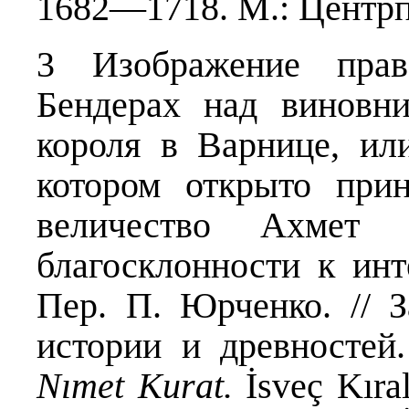
1682—1718. М.: Центрп
3 Изображение прав
Бендерах над виновн
короля в Варнице, ил
котором открыто прин
величество Ахмет 
благосклонности к ин
Пер. П. Юрченко. // 
истории и древностей
Nımet Kurat.
İsveç Kıral