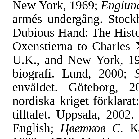
New York, 1969;
Englund
armés undergång. Stoc
Dubious Hand: The Histo
Oxenstierna to Charles 
U.K., and New York, 1
biografi. Lund, 2000;
enväldet. Göteborg, 
nordiska kriget förklara
tilltalet. Uppsala, 2002
English;
Цветков
С
.
Ка