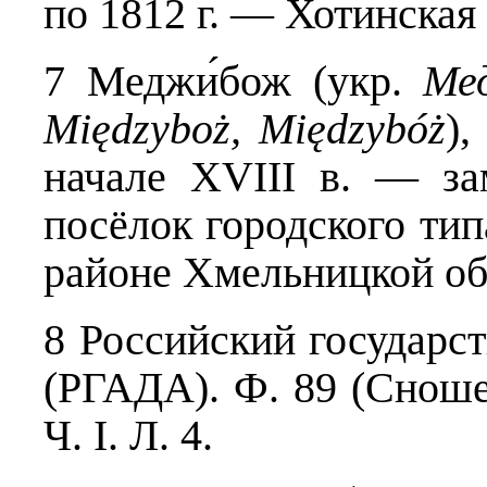
по 1812 г. — Хотинская 
7 Меджи́бож (укр.
Ме
Międzyboż,
М
iędzybóż
),
начале XVIII в. — з
посёлок городского тип
районе Хмельницкой об
8 Российский государс
(РГАДА). Ф. 89 (Сношен
Ч. I. Л. 4.