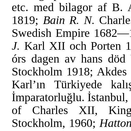
etc. med bilagor af B.
1819;
Bain R. N.
Charles
Swedish Empire 1682—
J.
Karl XII och Porten 1
órs dagen av hans död 
Stockholm 1918; Akdes N
Karl’ın Türkiyede kal
İmparatorluğlu. İstanbul
of Charles XII, Kin
Stockholm, 1960;
Hatto