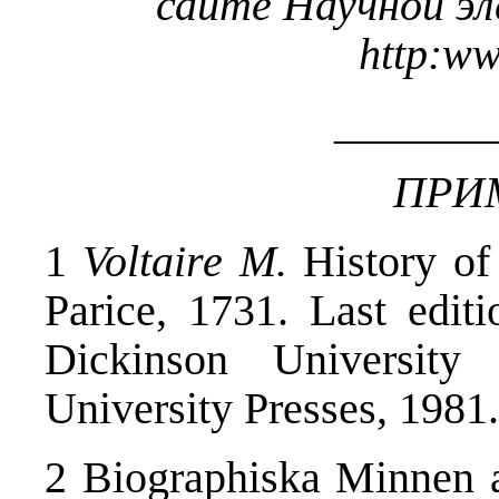
сайте Научной э
http
:
w
_______
ПРИ
1
Voltaire M.
History of
Parice, 1731. Last editi
Dickinson University
University Presses, 1981.
2 Biographiska Minnen a