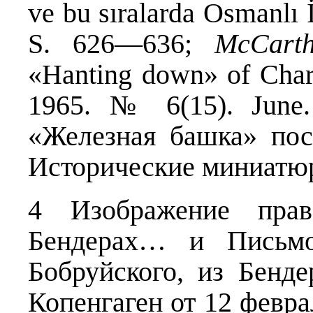
ve bu sıralarda Osmanlı 
S. 626—636;
McCarth
«Hanting down» of Charle
1965. № 6(15). June
«Железная башка» пос
Исторические миниатюр
4 Изображение прав
Бендерах… и Письмо
Бобруйского, из Бенд
Копенгаген от 12 феврал