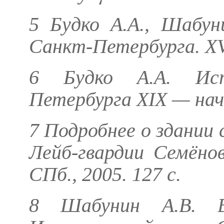
5
Будко А.А., Шабун
Санкт-Петербурга. XVII
6
Будко А.А.
Исто
Петербурга XIX — нача
7 Подробнее о здании
Лейб-гвардии Семёнов
СПб., 2005. 127 с.
8
Шабунин А.В.
Во