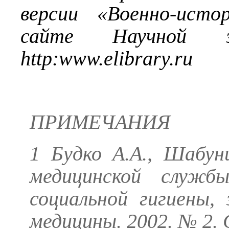
версии «Военно-исто
сайте Научной эл
http
:
www
.
elibrary
.
ru
ПРИМЕЧАНИЯ
1
Будко А.А., Шабун
медицинской служб
социальной гигиены,
медицины. 2002. № 2. 