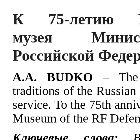
К 75-летию Во
музея Минис
Российской Феде
A.A. BUDKO
– The m
traditions of the Russia
service. To the 75th anni
Museum of the RF Defen
Ключевые слова:
Вое