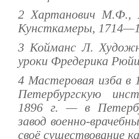
2
Хартанович М.Ф., 
Кунсткамеры, 1714—183
3
Койманс Л.
Художн
уроки Фредерика Рюйша
4 Мастеровая изба в 1
Петербургскую инст
1896 г. — в Петерб
завод военно-врачебн
своё существование ка