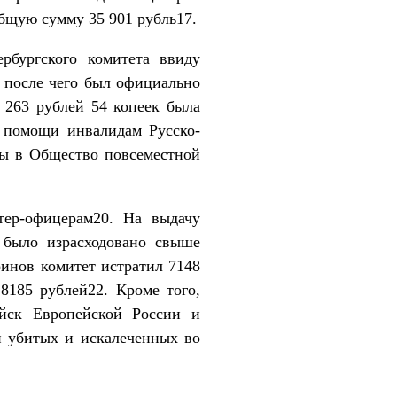
общую сумму 35 901 рубль17.
рбургского комитета ввиду
 после чего был официально
 263 рублей 54 копеек была
я помощи инвалидам Русско-
ы в Общество повсеместной
тер-офицерам20. На выдачу
 было израсходовано свыше
инов комитет истратил 7148
185 рублей22. Кроме того,
ойск Европейской России и
и убитых и искалеченных во