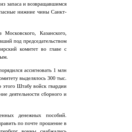
из запаса и возвращавшимся
апасные нижние чины Санкт-
Московского, Казанского,
явший под председательством
ирский комитет во главе с
вым.
орядился ассигновать 1 млн
омитету выделялось 300 тыс.
 этого Штабу войск гвардии
ние деятельности сборного и
енных денежных пособий.
править по почте прошение в
етербург воины снабжались