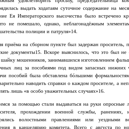
жным удовлетворить просьбу, председательница ко
ядилась выдать ходатаям суточное содержание на меся
ение Ея Императорского высочества было встречено 
 что не помешало, однако, неблагонадёжным элемента
шательства полиции и патруля»14.
емя приёма на сборном пункте был задержан проситель,
ские документы15. Вскоре выяснилось, что это был не
а шайку мошенников, занимавшихся изготовлением фаль
ичных лиц за пособиями под видом запасных нижних 
ачи пособий была обставлена бóльшими формальностям
арительно наводить справки о каждом просителе, а не
лять лишь «в особо уважительных случаях»16.
мся за помощью стали выдаваться на руки опросные л
сителя, прохождении военной службы, ранениях, 
ерялись волостными правлениями или уездными в
рения в канцелярию комитета. Всего с августа по но