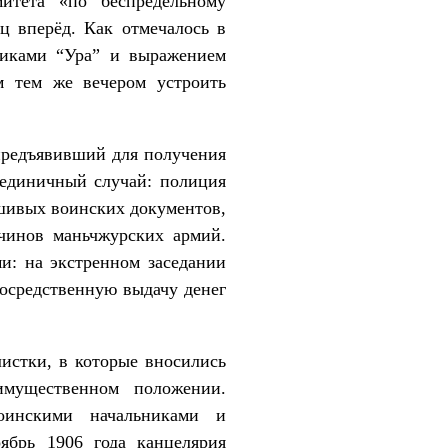
митета «по беспредельному
ц вперёд. Как отмечалось в
криками “Ура” и выражением
м тем же вечером устроить
 предъявивший для получения
 единичный случай: полиция
шивых воинских документов,
чинов маньчжурских армий.
и: на экстренном заседании
посредственную выдачу денег
истки, в которые вносились
имущественном положении.
оинскими начальниками и
ябрь 1906 года канцелярия