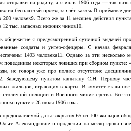
ля отправки на родину, а с июня 1906 года — так назы
во на бесплатный проезд за счёт казны. В приёмные дн
 200 человек9. Всего же за 11 месяцев действия пункта
е 12 тыс. запасных нижних чинов10.
ь общежитие с предусмотренной суточной выдачей про
зованные солдаты и унтер-офицеры. С начала феврал
спечены 1493 человека11. Однако за эти несколько м
м поведением некоторых живших при сборном пункте: «
юди, не говоря уже про полное отсутствие дисциплин
2. Заведующему пунктом капитану С.Н. Перцову част
вых жильцов, играющих в карты. В комитет стали пос
 столичной полиции и Военного министерства. Всё эт
рном пункте с 28 июля 1906 года.
о предполагаемой даты закрытия 65 из 100 жильцов об
Ольге Александровне о продлении на месяц срока сво