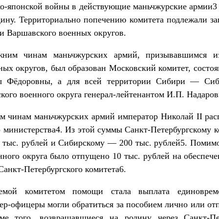
ко-японской войны в действующие маньчжурские армии3 
дину. Территориально попечению комитета подлежали з
 и Варшавского военных округов.
ним чинам маньчжурских армий, призывавшимся из 
ных округов, был образован Московский комитет, состо
ы Фёдоровны, а для всей территории Сибири — Сиб
ого военного округа генерал-лейтенантом И.П. Надаро
 чинам маньчжурских армий император Николай II расп
 министерства4. Из этой суммы Санкт-Петербургскому к
 тыс. рублей и Сибирскому — 200 тыс. рублей5. Помимо
нного округа было отпущено 10 тыс. рублей на обеспече
Санкт-Петербургского комитета6.
емой комитетом помощи стала выплата единоврем
р-офицеры могли обратиться за пособием лично или от
ме того, возвращавшиеся на родину через Санкт-П