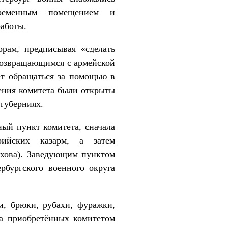
временным помещением и
работы.
орам, предписывая «сделать
возвращающимся с армейской
ет обращаться за помощью в
ения комитета были открыты
губерниях.
ый пункт комитета, сначала
рийских казарм, а затем
ехова). Заведующим пунктом
бургского военного округа
, брюки, рубахи, фуражки,
ча приобретённых комитетом