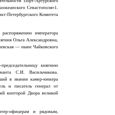
ятельности Порт-Артурского
оокеанского Севастополя»1.
нкт-Петербургского Комитета
 распоряжению императора
нягиня Ольга Александровна,
иевская — ныне Чайковского
-председательницу княгиню
нанта С.И. Васильчикова.
ший в звании камер-юнкера
ль и писатель генерал от
щий конторой Двора великой
нтер-офицерам и рядовым,