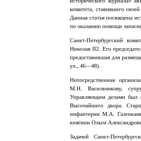
исторического журнала» ав
комитета, ставившего свое
Данная статья посвящена ис
по оказанию помощи запас
Санкт-Петербургский ком
Николая II2. Его председат
предоставившая для размещ
ул., 46—48).
Непосредственная организ
М.Н. Васильчикову, супр
Управляющим делами был н
Высочайшего двора. Стар
инфантерии М.А. Газенкамп
княгини Ольги Александровн
Задачей Санкт-Петербург