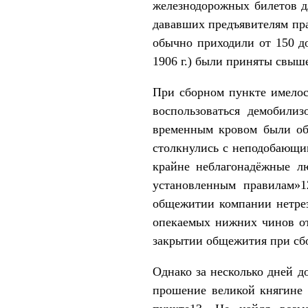
железнодорожных билетов д
дававших предъявителям пра
обычно приходили от 150 до
1906 г.) были приняты свыш
При сборном пункте имелос
воспользоваться демобили
временным кровом были обе
столкнулись с неподобающи
крайне неблагонадёжные л
установленным правилам»1
общежитии компании нетрез
опекаемых нижних чинов от
закрытии общежития при сбо
Однако за несколько дней д
прошение великой княгине 