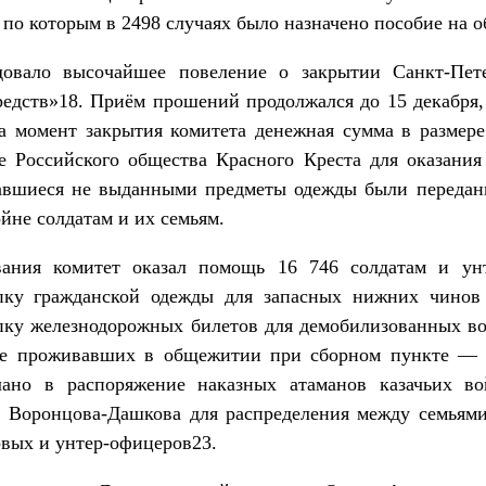
 по которым в 2498 случаях было назначено пособие на 
довало высочайшее повеление о закрытии Санкт-Пете
едств»18. Приём прошений продолжался до 15 декабря,
а момент закрытия комитета денежная сумма в размере
е Российского общества Красного Креста для оказани
тавшиеся не выданными предметы одежды были передан
не солдатам и их семьям.
вания комитет оказал помощь 16 746 солдатам и ун
ку гражданской одежды для запасных нижних чинов
упку железнодорожных билетов для демобилизованных во
вие проживавших в общежитии при сборном пункте — 8
ано в распоряжение наказных атаманов казачьих в
. Воронцова-Дашкова для распределения между семьям
овых и унтер-офицеров23.