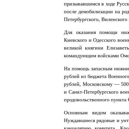
призывавшимся в ходе Русс
после демобилизации на ро
Петербургского, Виленского
Для оказания помощи ниж
Киевского и Одесского воен
великой княгини Елизавет
командующим войсками Омск
На помощь запасным нижним
рублей из бюджета Военного
рублей, Московскому — 500
и Санкт-Петербургского вое
продовольственного пункта 
Основным видом оказыва
Нуждавшиеся рядовые и унте
канцелярию комитета. Кро