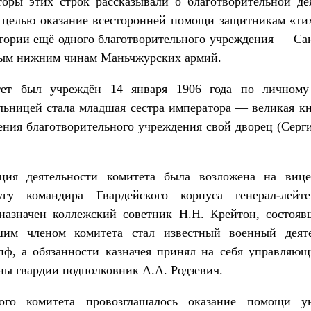
торы этих строк рассказывали о благотворительной де
й целью оказание всесторонней помощи защитникам «тих
тории ещё одного благотворительного учреждения — Са
ным нижним чинам Маньчжурских армий.
итет был учреждён 14 января 1906 года по личному
ельницей стала младшая сестра императора — великая к
ения благотворительного учреждения свой дворец (Серг
ация деятельности комитета была возложена на вице
угу командира Гвардейского корпуса генерал-лейте
азначен коллежский советник Н.Н. Крейтон, состояв
шим членом комитета стал известный военный деяте
ф, а обязанности казначея принял на себя управляю
ы гвардии подполковник А.А. Родзевич.
ского комитета провозглашалось оказание помощи у