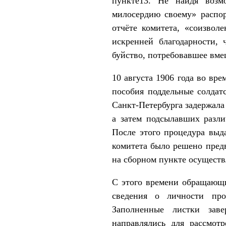
пункте13. Не найдя возмо
милосердию своему» распор
отчёте комитета, «соизвол
искренней благодарности,
буйство, потребовавшее вме
10 августа 1906 года во вр
пособия поддельные солдат
Санкт-Петербурга задержал
а затем подсылавших разл
После этого процедура выд
комитета было решено предв
на сборном пункте осуществ
С этого времени обращающи
сведения о личности про
Заполненные листки зав
направлялись для рассмот