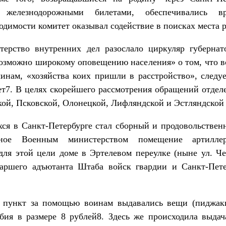
 железнодорожными билетами, обеспечивались 
одимости комитет оказывал содействие в поисках места 
ерство внутренних дел разослало циркуляр губернат
возможно широкому оповещению населения» о том, что 
нам, «хозяйства коих пришли в расстройство», следу
ет7. В целях скорейшего рассмотрения обращений отдел
кой, Псковской, Олонецкой, Лифляндской и Эстляндской 
я в Санкт-Петербурге стал сборный и продовольственн
нное Военным министерством помещение артилле
для этой цели доме в Эртелевом переулке (ныне ул. Ч
аршего адъютанта Штаба войск гвардии и Санкт-Петер
пункт за помощью воинам выдавались вещи (пиджаки
бия в размере 8 рублей8. Здесь же происходила выда