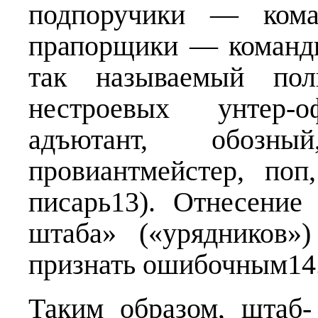
подпоручики — кома
прапорщики — команди
так называемый по
нестроевых унтер-оф
адъютант, обозны
провиантмейстер, поп
писарь13). Отнесение
штаба» («урядников»
признать ошибочным14
Таким образом, штаб-