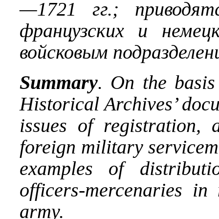
—1721
гг.; приводя
французских и немец
войсковым подразделен
Summary
. On the basis
Historical Archives’ doc
issues of re
gistration
, 
foreign military service
examples of distribu
officers-mercenaries in 
army.