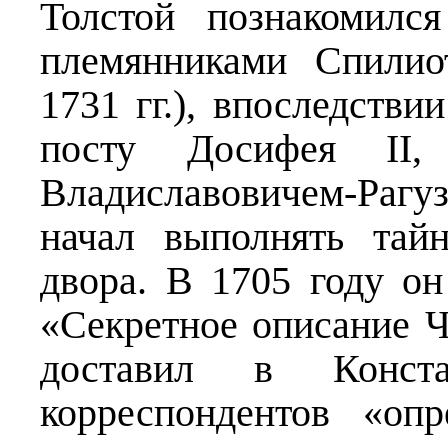
Толстой познакомилс
племянниками Спили
1731 гг.), впоследств
посту Досифея II
Владиславовичем-Рагуз
начал выполнять тай
двора. В 1705 году о
«Секретное описание Ч
доставил в Конста
корреспондентов «оп