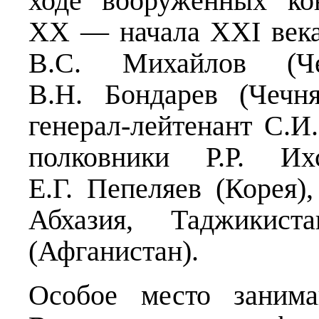
ходе вооружённых ко
ХХ — начала XXI века,
В.С. Михайлов (Чеч
В.Н. Бондарев (Чечня
генерал-лейтенант С.
полковники Р.Р. Ихс
Е.Г. Пепеляев (Корея)
Абхазия, Таджикист
(Афганистан).
Особое место заним