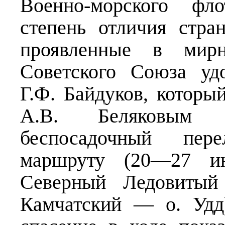
Военно-морского фл
степень отличия стра
проявленные в мирн
Советского Союза удо
Г.Ф. Байдуков, которы
А.В. Беляковым с
беспосадочный пер
маршруту (20—27 и
Северный Ледовитый
Камчатский — о. Удд