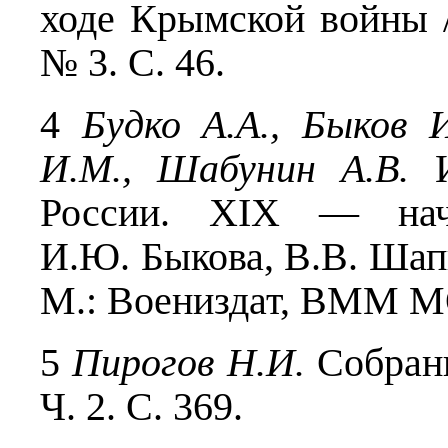
ходе Крымской войны /
№ 3. С. 46.
4
Будко А.А., Быков 
И.М., Шабунин А.В.
И
России. XIX — на
И.Ю. Быкова, В.В. Шаппо.
М.: Воениздат, ВММ МО 
5
Пирогов Н.И.
Собрани
Ч. 2. С. 369.