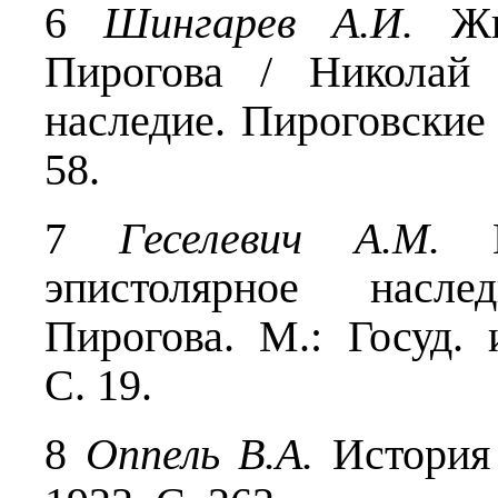
6
Шингарев А.И.
Жиз
Пирогова / Николай
наследие. Пироговские
58.
7
Геселевич А.М.
На
эпистолярное насл
Пирогова. М.: Госуд. 
С. 19.
8
Оппель В.А.
История 