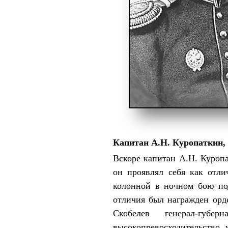
Капитан А.Н. Куропаткин, 1
Вскоре капитан А.Н. Куропа
он проявлял себя как отли
колонной в ночном бою под
отличия был награжден орд
Скобелев генерал-губ
высокопревосходительство 