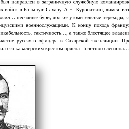
 был направлен в заграничную служебную командировк
их войск в Большую Сахару. А.Н. Куропаткин, «имея пя
осил… песчаные бури, долгие утомительные переходы, 
анцузскими военнослужащими. К концу похода француз
никабельность, тактичность…, а также блестящее влад
частие русского офицера в Сахарской экспедиции. Пр
л его кавалерским крестом ордена Почетного легиона…» 