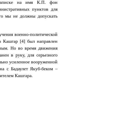
аписке на имя К.П. фон
инистративных пунктов для
то мы не должны допускать
чения военно‑политической
в Кашгар [4] был направлен
иным. Но во время движения
нен в руку, для серьезного
ельно усиленное вооруженной
на с Бадаулет Якуб-беком –
тителем Кашгара.