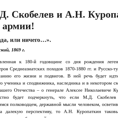
. Скобелев и А.Н. Куроп
 армии!
да, или ничего…».
кий, 1869 г.
овленная к 180-й годовщине со дня рождения леге
роя Среднеазиатских походов 1870-1880 гг. и Русско-ту
анию его жизни и подвигов. В ней речь будет идти
о ученика и сподвижника, наследника и в некотором с
шего Отечества – о генерале Алексее Николаевиче К
естно будет подчеркнуть, что если М.Д. Скобелев
мся полководцем, державной мысли человеком, освети
а далекую перспективу, то А.Н. Куропаткин таков