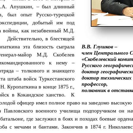
В.А. Апушкин, – был длинный
в, был опыт Русско-турецкой
экспедиции, добытый им под
а войны, как незабвенный М.Д.
Действительно, в блестящей
паткина эта близость сыграла
В.В. Глушков –
член Центрального
енерал-майор М.Д. Скобелев
«Скобелевский коми
икомандированного к нему –
Русского географичес
отряда – толкового и знающего
доктор географическ
доктор технических 
та штаба войск Туркестанского
профессор,
Н. Куропаткина в конце 1875 г.,
полковник в отставк
ойск в Кокандское ханство. К
олодой офицер имел полное право на заведомо высокую 
из Павловского военного училища подпоручиком он на
батальоне, где заслужил в боях и походах боевые орден
оба с мечами и бантами. Закончив в 1874 г. Николаев