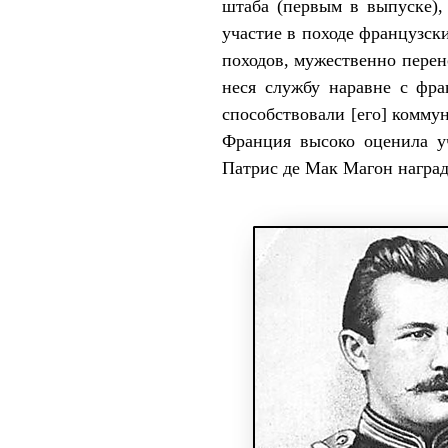
штаба (первым в выпуске),
участие в походе французск
походов, мужественно перен
неся службу наравне с фр
способствовали [его] комму
Франция высоко оценила у
Патрис де Мак Магон награди