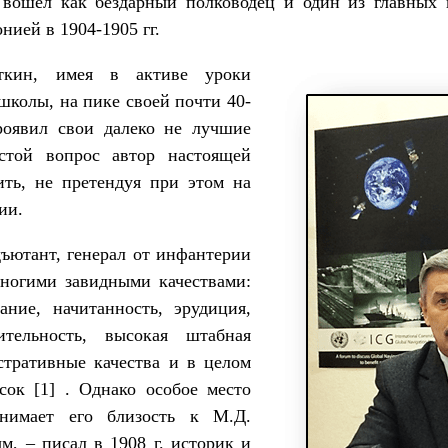
 вошел как бездарный полководец и один из главных 
нией в 1904-1905 гг.
ткин, имея в активе уроки
школы, на пике своей почти 40-
роявил свои далеко не лучшие
стой вопрос автор настоящей
ить, не претендуя при этом на
ии.
дъютант, генерал от инфантерии
ногими завидными качествами:
ание, начитанность, эрудиция,
ительность, высокая штабная
стративные качества и в целом
ок [1] . Однако особое место
анимает его близость к М.Д.
м, – писал в 1908 г. историк и