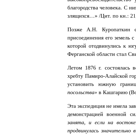
благородства человека. С н
злящихся…» /Цит. по кн.: 21,
Позже А.Н. Куропаткин с
присоединения его земель с
которой отодвинулись к ю
Ферганской области стал Св
Летом 1876 г. состоялась 
хребту Памиро-Алайской гор
установить южную грани
посольства»
в Кашгарию (Во
Эта экспедиция не имела зав
демонстрацией военной с
занята, и если на восто
продвинулась значительно 