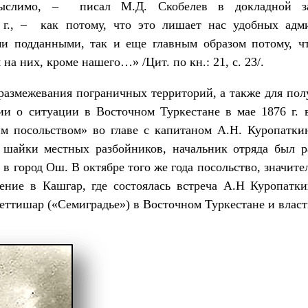
мыслимо, – писал М.Д. Скобелев в докладной з
 г., – как потому, что это лишает нас удобных адм
и подданными, так и еще главным образом потому, ч
я на них, кроме нашего…» /Цит. по кн.: 21, с. 23/.
ежевания пограничных территорий, а также для полу
и о ситуации в Восточном Туркестане в мае 1876 г. 
м посольством» во главе с капитаном А.Н. Куропатк
 шайки местных разбойников, начальник отряда был ра
 в город Ош. В октябре того же года посольство, значит
ение в Кашгар, где состоялась встреча А.Н Куропатки
еттишар («Семиградье») в Восточном Туркестане и влас