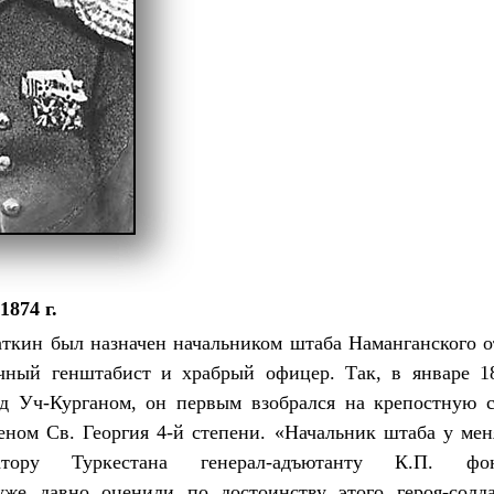
874 г.
ткин был назначен начальником штаба Наманганского о
чный генштабист и храбрый офицер. Так, в январе 1
 Уч-Курганом, он первым взобрался на крепостную с
еном Св. Георгия 4-й степени. «Начальник штаба у мен
ернатору Туркестана генерал-адъютанту К.П.
уже давно оценили по достоинству этого героя‑солд