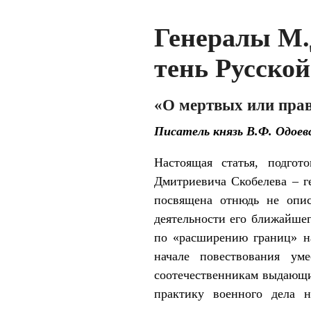
Генералы М.Д
тень Русской
«О мертвых или прав
Писатель князь В.Ф. Одоевс
Настоящая статья, подгот
Дмитриевича Скобелева – ге
посвящена отнюдь не опис
деятельности его ближайшег
по «расширению границ» на
начале повествования ум
соотечественникам выдающи
практику военного дела н