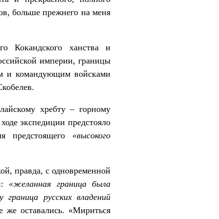
ов, больше прежнего на меня
го Кокандского ханства и
Российской империи, границы
ом и командующим войсками
Скобелев.
Алайскому хребту – горному
 ходе экспедиции предстояло
я предстоящего
«высокого
кой, правда, с одновременной
:
«желанная граница была
у граница русских владений
е же оставались. «Мириться