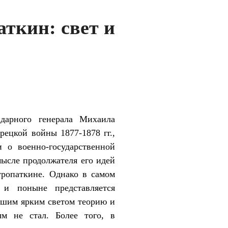
аткин: свет и
ндарного генерала Михаила
рецкой войны 1877-1878 гг.,
 о военно-государственной
мысле продолжателя его идей
уропаткине. Однако в самом
 и поныне представляется
вшим ярким светом теорию и
ым не стал. Более того, в