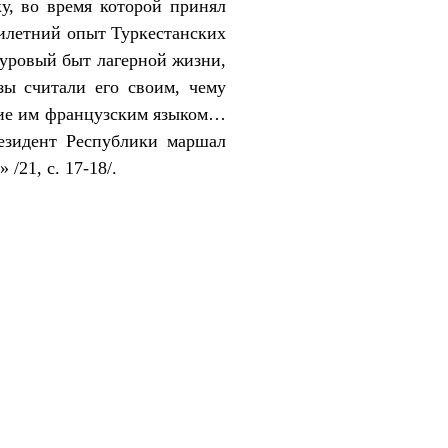
у, во время которой принял
тилетний опыт Туркестанских
суровый быт лагерной жизни,
ы считали его своим, чему
ение им французским языком…
езидент Республики маршал
/21, с. 17-18/.