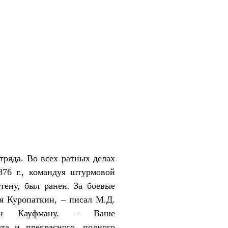
тряда. Во всех ратных делах
876 г., командуя штурмовой
тену, был ранен. За боевые
я Куропаткин, – писал М.Д.
 фон Кауфману. – Ваше
ата и прекрасного, полного