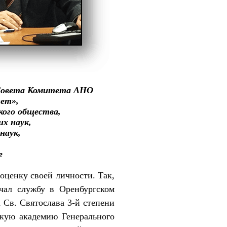
 Совета Комитета АНО
тет»,
кого общества,
их наук,
наук,
е
оценку своей личности. Так,
чал службу в Оренбургском
а Св. Святослава 3-й степени
скую академию Генерального