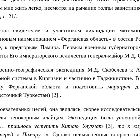
им мне жить легко, несмотря на рычание толпы завистник
 с. 21/.
тал свидетелем и участником ликвидации мятежно
 новым наименованием «Ферганская область» в состав 
гу, к предгорьям Памира. Первым военным губернатор
иты Его императорского величества генерал-майор М.Д. 
военно-географическая экспедиция М.Д. Скобелева к 
ной системы в Киргизии и частично в Таджикистане. В
цу Ферганской области и подготовить
маршрут
дл
сточный Туркестан) [2] .
оевательных целей, она являлась, скорее исследовательс
илы непокорным алайцам. Экспедиция была успешной
ке… пришлось уступить Китаю Улукчат
[3]
, то к юг
вперед, к Памиру…».
Однако невыясненные вопросы вс