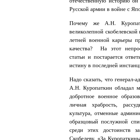
отечественную историю он
Русской армии в войне с Япо
Почему же А.Н. Куропа
великолепной скобелевской 
летней военной карьеры п
качества? На этот непро
статьи и постарается ответ
истину в последней инстанц
Надо сказать, что генерал-а
А.Н. Куропаткин обладал м
добротное военное образов
личная храбрость, рассуд
культура, отменные админи
образцовый послужной спис
среди этих достоинств з
Скобелеву. «За Куропаткины