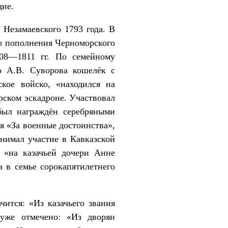
дие.
 Незамаевского 1793 года. В
го пополнения Черноморского
808—1811 гг. По семейному
о А.В. Суворова кошелёк с
ое войско, «находился на
рском эскадроне. Участвовал
был награждён серебряными
я «За военные достоинства»,
инимал участие в Кавказской
 «на казачьей дочери Анне
а в семье сорокапятилетнего
ится: «Из казачьего звания
уже отмечено: «Из дворян