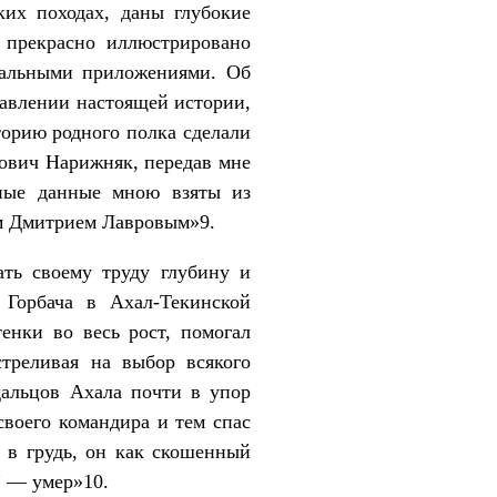
ких походах, даны глубокие
 прекрасно иллюстрировано
тальными приложениями. Об
тавлении настоящей истории,
торию родного полка сделали
вич Нарижняк, передав мне
жные данные мною взяты из
ом Дмитрием Лавровым»9.
ть своему труду глубину и
 Горбача в Ахал-Текинской
енки во весь рост, помогал
треливая на выбор всякого
удальцов Ахала почти в упор
своего командира и тем спас
 в грудь, он как скошенный
” — умер»10.