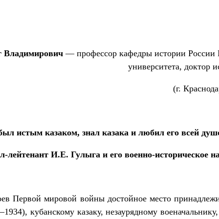
 Владимирович
— профессор кафедры истории России К
университета, доктор и
(г. Краснода
был истым казаком, знал казака и любил его всей ду
л-лейтенант И.Е. Гулыга и его военно-историческое н
роев Первой мировой войны достойное место принадлежи
1934), кубанскому казаку, незаурядному военачальнику