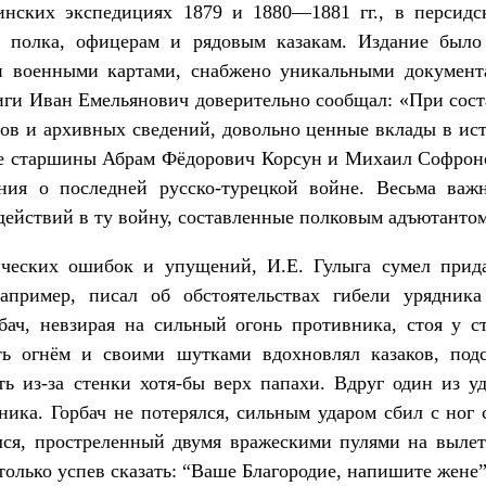
инских экспедициях 1879 и 1880—1881 гг., в персидс
м полка, офицерам и рядовым казакам. Издание было
и военными картами, снабжено уникальными докумен
иги Иван Емельянович доверительно сообщал: «При сос
ов и архивных сведений, довольно ценные вклады в ис
е старшины Абрам Фёдорович Корсун и Михаил Софроно
ния о последней русско-турецкой войне. Весьма ва
действий в ту войну, составленные полковым адъютант
ических ошибок и упущений, И.Е. Гулыга сумел прида
например, писал об обстоятельствах гибели урядника
бач, невзирая на сильный огонь противника, стоя у ст
ть огнём и своими шутками вдохновлял казаков, подс
ть из-за стенки хотя-бы верх папахи. Вдруг один из 
ика. Горбач не потерялся, сильным ударом сбил с ног 
лся, простреленный двумя вражескими пулями на вылет
 только успев сказать: “Ваше Благородие, напишите жене