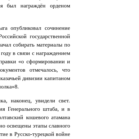
ря был награждён орденом
ыга опубликовал сочинение
Российской государственной
начал собирать материалы по
 году в связи с награждением
справки «о сформировании и
кументов отмечалось, что
 казачьей дивизии капитаном
полка»8.
а, наконец, увидели свет.
ия Генерального штаба, и в
лтавский кошевого атамана
бно освещены этапы славного
стие в Русско-турецкой войне