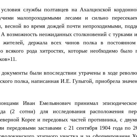
 условия службы полтавцев на Ахалцихской кордонно
мучими малопроходимыми лесами и сильно пересекае
, весной во время дождей почти непроходимыми, подд
у. А возможность неожиданных столкновений с турками
и жителей, держала всех чинов полка в постоянном
во всякого рода хитростях, которые необходимо было 
ков»11.
 документы были впоследствии утрачены в ходе револ
ского полка, написанная И.Е. Гулыгой, приобрела значе
онцами Иван Емельянович принимал эпизодическое 
ряда (2 сотни) для исследования расположения пе
Северной Корее и передовых частей противника, с двум
и передовыми заставами с 21 сентября 1904 года по 2
оволокинского этапного участка и за сформирование Ху