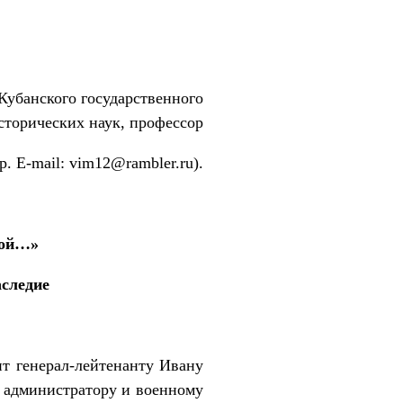
убанского государственного
сторических наук, профессор
р. E-mail: vim12@rambler.ru).
шой…»
аследие
т генерал-лейтенанту Ивану
, администратору и военному