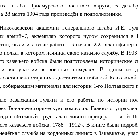
нта штаба Приамурского военного округа, 6 декаб
 а 28 марта 1904 года произведён в подполковники.
Николаевской академии Генерального штаба И.Е. Гул
х армий»7, экземпляр которого чудом сохранился в 
тно, были и другие работы. В начале ХХ века офицер 
 полка, в котором начинал свою казачью службу. В 1903
го казачьего войска были подготовлены исторические 
 и их участии в военных походах». В одном из до
 «составлена старшим адъютантом штаба 2-й Кавказской
, собирающим материалы для истории 1-го Полтавского 
ные разыскания Гулыги и его работы по истории полк
ез Военно-историческую комиссию Главного управлен
издан объёмный труд талантливого офицера — «1-й По
ого казачьего войска. 1788—1912». В книге были подро
нелёгкая служба на кордонных линиях в Закавказье, уча