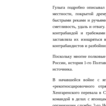
Гулыга подробно описывал
местности, покрытой дре
быстрыми реками и ручьями
сметливость, удаль и отваг
контрабандой и грабежам
заставляла их изощряться 
контрабандистов и разбойни
Поскольку многие полковые
России, история 1-го Полтав
источника.
В начавшейся войне с яп
«рекогносцировочного от
Хенгаренского перевала в 
командой в делах с японцам
организации службы 2-го Н