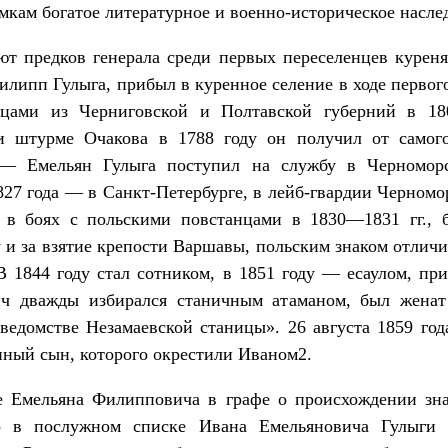
мкам богатое литературное и военно-историческое насле
т предков генерала среди первых переселенцев куреня
Филипп Гулыга, прибыл в куренное селение в ходе перво
енцами из Черниговской и Полтавской губерний в 1
и штурме Очакова в 1788 году он получил от самог
— Емельян Гулыга поступил на службу в Черноморск
1827 года — в Санкт-Петербурге, в лейб-гвардии Черномо
и в боях с польскими повстанцами в 1830—1831 гг., 
 и за взятие крепости Варшавы, польским знаком отличи
В 1844 году стал сотником, в 1851 году — есаулом, пр
ч дважды избирался станичным атаманом, был женат
ведомстве Незамаевской станицы». 26 августа 1859 год
ный сын, которого окрестили Иваном2.
 Емельяна Филипповича в графе о происхождении знач
то в послужном списке Ивана Емельяновича Гулыги 