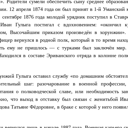
а». Родители сумели обеспечить сыну среднее образова
ии. 12 апреля 1874 года он был принят в 1-й Уманский 
в сентябре 1876 года молодой урядник поступил в Ставр
Иван Гулыга постигал с вдохновением: «окончил к
ом, Высочайшим приказом произведён в хорунжии».
фицер вернулся в родной полк, который в то время наход
ать ему не пришлось — с турками был заключён мир.
Находился в составе Эриванского отряда в колонне пол
унжий Гулыга оставил службу «по домашним обстоятель
ительный шаг: разочарование в военной профессии,
тания о полководческой славе, или необходимость зан
но, что выход в отставку был связан с женитьбой Ив
дова Татьяне Фёдоровне, в браке с которой у него появ
 вернулся лишь в начале 1887 года. Военная карьера с