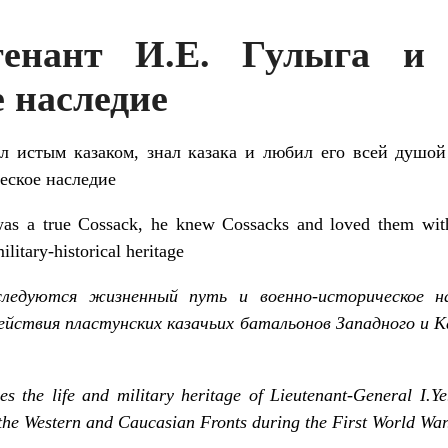
йтенант И.Е. Гулыга и 
 наследие
истым казаком, знал казака и любил его всей душой
еское наследие
 a true Cossack, he knew Cossacks and loved them with 
litary-historical heritage
ледуются жизненный путь и военно-историческое на
ействия пластунских казачьих батальонов Западного и К
es the life and military heritage of Lieutenant-General I.Y
 the Western and Caucasian Fronts during the First World War