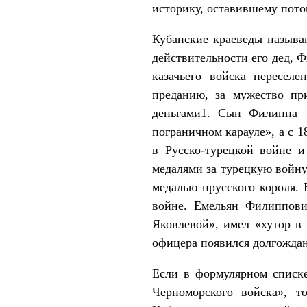
историку, оставившему пото
Кубанские краеведы называю
действительности его дед, 
казачьего войска пересел
преданию, за мужество пр
деньгами1. Сын Филиппа 
пограничном карауле», а с 
в Русско-турецкой войне 
медалями за турецкую войну
медалью прусского короля. 
войне. Емельян Филиппови
Яковлевой», имел «хутор в 
офицера появился долгождан
Если в формулярном списке
Черноморского войска», 