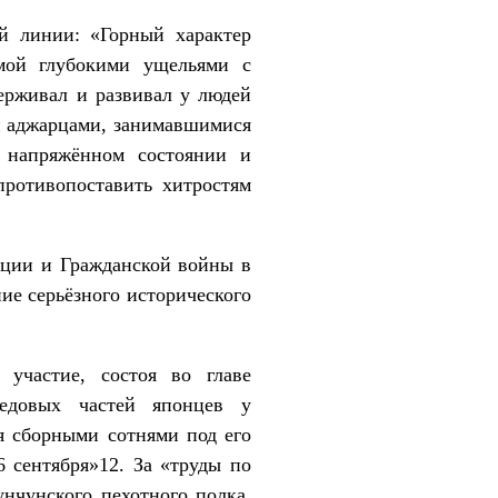
й линии: «Горный характер
мой глубокими ущельями с
ерживал и развивал у людей
 и аджарцами, занимавшимися
 напряжённом состоянии и
противопоставить хитростям
юции и Гражданской войны в
ние серьёзного исторического
участие, состоя во главе
редовых частей японцев у
я сборными сотнями под его
6 сентября»12. За «труды по
нчунского пехотного полка,