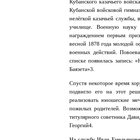
Кубанского казачьего войск
Кубанской войсковой гимназ
нелёгкой казачьей службы, 
училище. Военную науку 
награждением первым приз
весной 1878 года молодой о
военных действий. Повоев
списке появилась запись: «
Баязета»3.
Спустя некоторое время хор
подвигло его на этот реш
реализовать юношеские меч
пожилых родителей. Возмож
титулярного советника Дави
Георгий4.
На службу Иван Емельянович