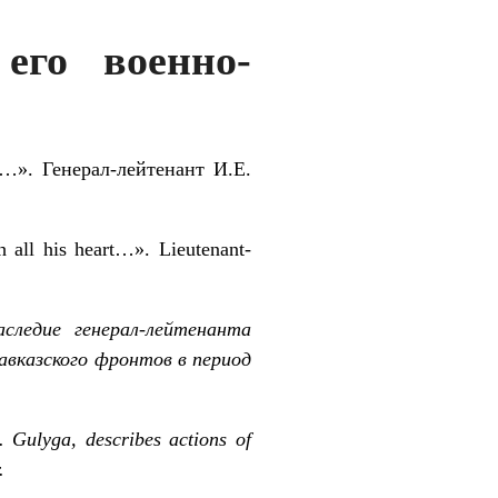
его военно-
…». Генерал-лейтенант И.Е.
all his heart…». Lieutenant-
следие генерал-лейтенанта
авказского фронтов в период
e. Gulyga, describes actions of
.