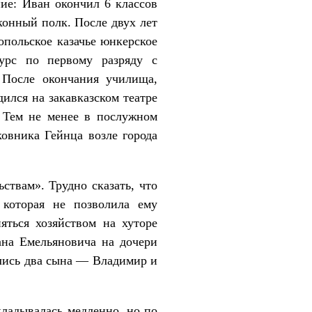
ние: Иван окончил 6 классов
конный полк. После двух лет
опольское казачье юнкерское
урс по первому разряду с
 После окончания училища,
ился на закавказском театре
 Тем не менее в послужном
ковника Гейнца возле города
ствам». Трудно сказать, что
 которая не позволила ему
яться хозяйством на хуторе
ана Емельяновича на дочери
ились два сына — Владимир и
кладывалась медленно, но по