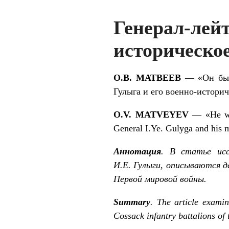
Генерал-ле
историческое
О.В. МАТВЕЕВ
— «Он был 
Гулыга и его военно-историч
O.V. MATVEYEV
— «He was
General I.Ye. Gulyga and his mi
Аннотация
.
В статье исс
И.Е. Гулыги, описываются д
Первой мировой войны.
Summary
. The article examin
Cossack infantry battalions of