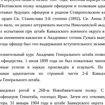
 Полтавском полку младшим офицером и полковым адъ
питывал будущих офицеров в родном Ставропольском к
орден Св. Станислава 3-й степени (1892), Св. Анны 3-
о мало, он решил штурмовать высоты Николаевской акад
л испытания при штабе Кавказского военного округа в
за неимением вакансии в Академии» сотник Гулыга вын
года офицер был «по выдержании вступительного экзаме
полнительный курс Академии Генерального штаба позво
 офицерства. 1 июля 1899 года он был пожалован чином
чные успехи в науках произведён в есаулы»6. По
ршим адъютантом по строевой части 2-й Кавказ
 Генерального штаба.
андовал ротой в 268-м Новобаязетском полку. С 
офицеров Генштаба, посещал Иран. Затем его откома
тора. 31 января 1904 года в штабе Заамурского округ