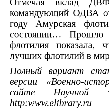
Отмечая вклад ДВФ
командующий ОДВА от
году Амурская флоти
состоянии… Прошло н
флотилия показала, 
лучших флотилий в ми
Полный вариант ста
версии «Военно-исто
сайте Научной эл
http
:
www
.
elibrary
.
ru