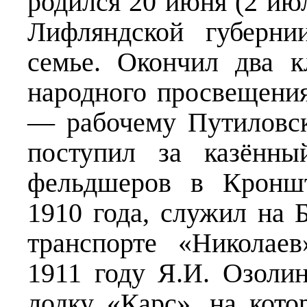
родился 20 июня (2 июл
Лифляндской губерни
семье. Окончил два 
народного просвещения
— рабочему Путиловско
поступил за казённ
фельдшеров в Кроншт
1910 года, служил на 
транспорте «Николае
1911 году Я.И. Озоли
лодку «Карс», на кот