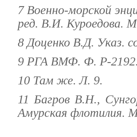
7 Военно-морской энци
ред. В.И. Куроедова. М
8
Доценко В.Д.
Указ. со
9 РГА ВМФ. Ф. Р-2192. 
10 Там же. Л. 9.
11
Багров В.Н., Сунг
Амурская флотилия. М.,