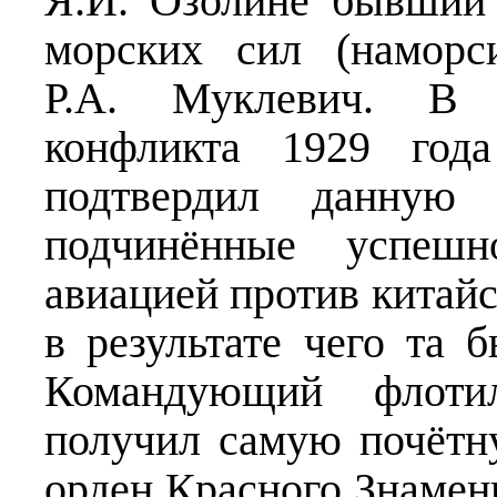
Я.И. Озолине бывший 
морских сил (намор
Р.А. Муклевич. В х
конфликта 1929 год
подтвердил данную 
подчинённые успешн
авиацией против китай
в результате чего та 
Командующий флоти
получил самую почётн
орден Красного Знамени