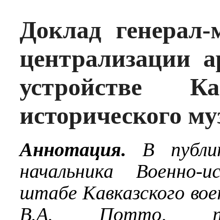
Доклад генерал-
централизации а
устройстве Ка
исторического муз
Аннотация.
В публик
начальника Военно-и
штабе Кавказского вое
В.А. Потто, по