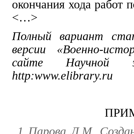
окончания хода работ п
<…>
Полный вариант ста
версии «Военно-исто
сайте Научной эл
http
:
www
.
elibrary
.
ru
ПРИ
1
Парова Л.М.
Создан