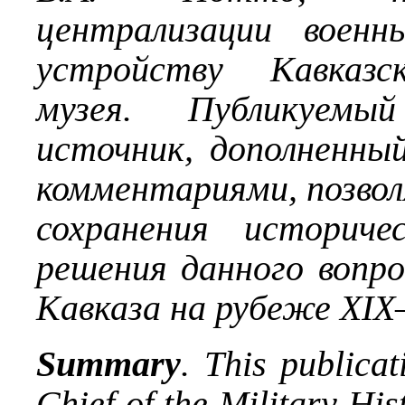
централизации военн
устройству Кавказск
музея. Публикуемы
источник, дополненны
комментариями, позво
сохранения историч
решения данного вопр
Кавказа на рубеже XIX
Summary
. This publicat
Chief of the Military His