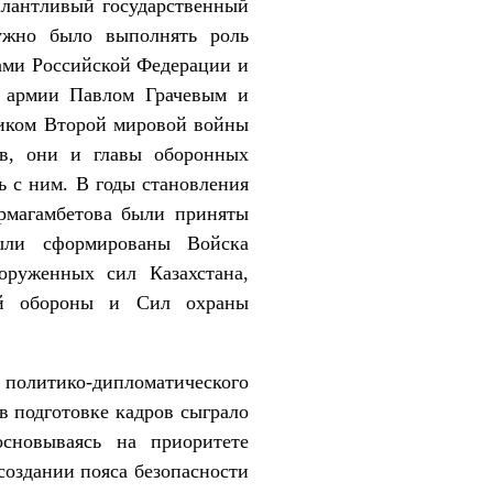
алантливый государственный
нужно было выполнять роль
вами Российской Федерации и
м армии Павлом Грачевым и
ником Второй мировой войны
тв, они и главы оборонных
ь с ним. В годы становления
рмагамбетова были приняты
ыли сформированы Войска
руженных сил Казахстана,
ой обороны и Сил охраны
политико-дипломатического
в подготовке кадров сыграло
сновываясь на приоритете
создании пояса безопасности