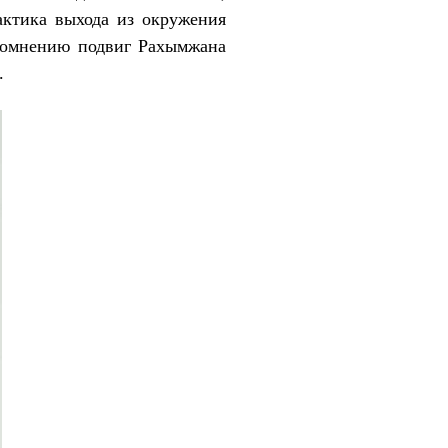
актика выхода из окружения
 сомнению подвиг Рахымжана
.