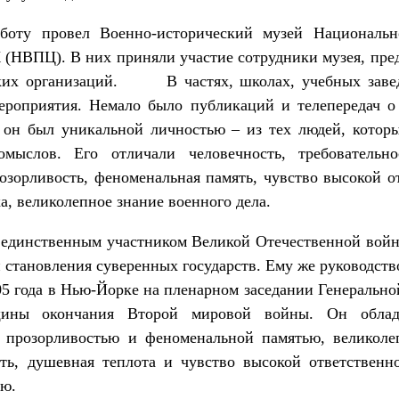
оту провел Военно-исторический музей Национально
(НВПЦ). В них приняли участие сотрудники музея, пре
ских организаций. В частях, школах, учебных заве
ероприятия. Немало было публикаций и телепередач о 
 он был уникальной личностью – из тех людей, которы
омыслов. Его отличали человечность, требовательн
зорливость, феноменальная память, чувство высокой о
а, великолепное знание военного дела.
 единственным участником Великой Отечественной вой
и становления суверенных государств. Ему же руководств
05 года в Нью-Йорке на пленарном заседании Генераль
вщины окончания Второй мировой войны. Он обла
 прозорливостью и феноменальной памятью, великолеп
сть, душевная теплота и чувство высокой ответственн
ью.