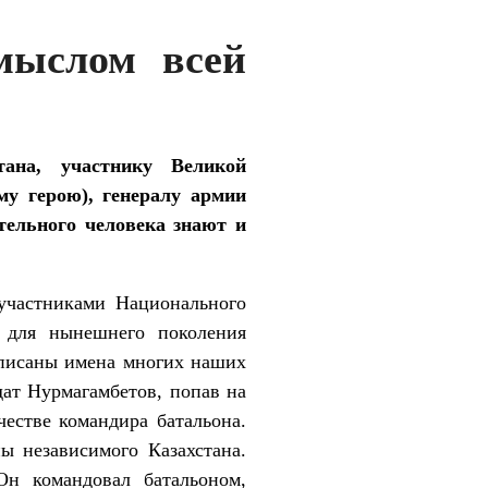
мыслом всей
ана, участнику Великой
у герою), генералу армии
тельного человека знают и
 участниками Национального
м для нынешнего поколения
вписаны имена многих наших
дат Нурмагамбетов, попав на
честве командира батальона.
ы независимого Казахстана.
н командовал батальоном,