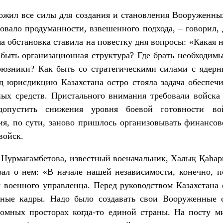
ожил все силы для создания и становления Вооруженных
овало продуманности, взвешенного подхода, – говорил, 
а обстановка ставила на повестку дня вопросы: «Какая н
 быть организационная структура? Где брать необходим
оюзники? Как быть со стратегическими силами с ядер
д юрисдикцию Казахстана остро стояла задача обеспеч
ых средств. Пристального внимания требовали войска 
опустить снижения уровня боевой готовности во
я, по сути, заново пришлось организовывать финансов
войск.
 Нурмагамбетова, известный военачальник, Халық Қаһар
ал о нем: «В начале нашей независимости, конечно, п
военного управленца. Перед руководством Казахстана 
нные кадры. Надо было создавать свои Вооруженные 
омных просторах когда-то единой страны. На посту м