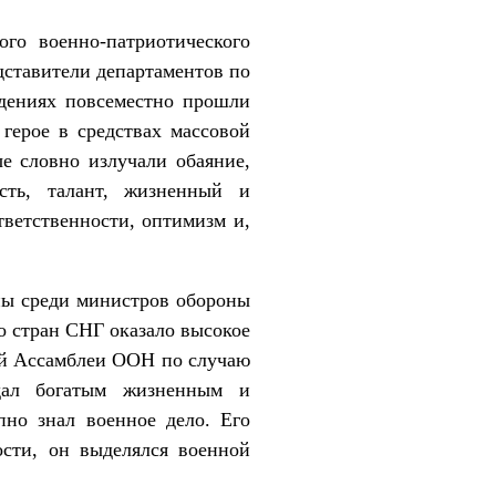
го военно-патриотического
дставители департаментов по
дениях повсеместно прошли
герое в средствах массовой
е словно излучали обаяние,
ость, талант, жизненный и
тветственности, оптимизм и,
ны среди министров обороны
о стран СНГ оказало высокое
ной Ассамблеи ООН по случаю
дал богатым жизненным и
но знал военное дело. Его
ости, он выделялся военной