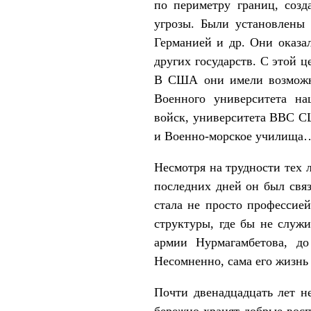
по периметру границ, созд
угрозы. Были установлены
Германией и др. Они оказа
других государств. С этой 
В США они имели возможно
Военного университета на
войск, университета ВВС С
и Военно-морское училища
Несмотря на трудности тех 
последних дней он был свя
стала не просто профессие
структуры, где бы не служи
армии Нурмагамбетова, д
Несомненно, сама его жизнь
Почти двенадцадцать лет не
бережно хранят добрые восп