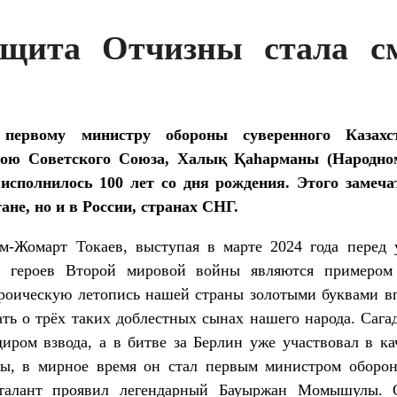
ащита Отчизны стала с
первому министру обороны суверенного Казахст
рою Советского Союза, Халық Қаһарманы (Народном
исполнилось 100 лет со дня рождения. Этого замеча
ане, но и в России, странах СНГ.
м-Жомарт Токаев, выступая в марте 2024 года перед
ги героев Второй мировой войны являются примеро
ероическую летопись нашей страны золотыми буквами 
ать о трёх таких доблестных сынах нашего народа. Сага
иром взвода, а в битве за Берлин уже участвовал в ка
ы, в мирное время он стал первым министром оборон
алант проявил легендарный Бауыржан Момышулы. О