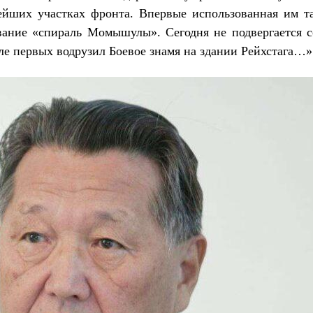
ейших участках фронта. Впервые использованная им т
вание «спираль Момышулы». Сегодня не подвергается
ле первых водрузил Боевое знамя на здании Рейхстага…»