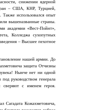
пасности, снижении ядерной
тран – США, КНР, Турцией,
. Также использовался опыт
етили вышеназванные страны.
ми академии «Вест-Пойнт»,
тета, Колледжа сухопутных
аведения – Высшее пехотное
становление нашей армии. До
жахметовича защита Отчизны
лувека! Нынче нет ни одной
л под руководством генерала
 сверяют с именем героя.
нал Сагадата Кожахметовича,
ми благими рождается доброе