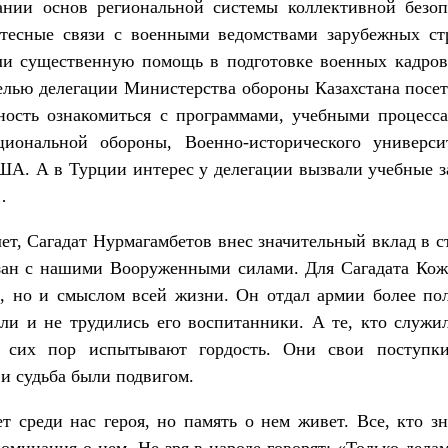
ании основ региональной системы коллективной безо
 тесные связи с военными ведомствами зарубежных с
ли существенную помощь в подготовке военных кадров
целью делегации Министерства обороны Казахстана пос
сть ознакомиться с программами, учебными процесса
циональной обороны, Военно-исторического универси
ША. А в Турции интерес у делегации вызвали учебные з
…
лет, Сагадат Нурмагамбетов внес значительный вклад в 
зан с нашими Вооруженными силами. Для Сагадата Ко
й, но и смыслом всей жизни. Он отдал армии более по
ли и не трудились его воспитанники. А те, кто служи
о сих пор испытывают гордость. Они свои поступки
 и судьба были подвигом.
т среди нас героя, но память о нем живет. Все, кто з
оминания о нем. Не зря в народе говорят: «Только дела