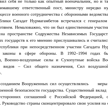
вил себя не только как опытный военачальник, но и т
анимавшему ответственный пост, министру нередко 
оцессе военного сотрудничества с оборонными ведомст
блики Сагадат Нурмагамбетов встречался с генерало
отянем. Немаловажно, что он был единственным участ
на пространстве Содружества Независимых Государс
х государств к его мнению прислушивались и считалис
спублики при непосредственном участии Сагадата Ну
е законы в сфере обороны. В 1992–1994 годах б
ы, Военно-воздушные силы и Сухопутные войска Воо
ех видов – Сил общего назначения, Сил воздушн
.
 с созданием Вооруженных сил осуществлялись меры 
военной безопасности государства. Существенный вклад 
усторонних соглашений с Российской Федерацией, о
а. Руководство страны сконцентрировало свои усилия на 