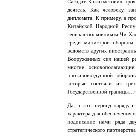
Сагадат Кожахметович проя
деятель. Как человеку, з
дипломата. К примеру, в пр
Китайской Народной Респу
генерал-полковником Чи Ха
среди министров обороны 
ведомств других иностранны
Вооруженных сил нашей ре
многие основополагающи
противовоздушной оборон
которые состояли из тр
Государственной границы…»
Да, в этот период наряду
характера для обеспечения 
подписание нами ряда дв
стратегического партнерств