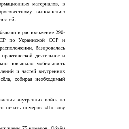
ормационных материалов, в
бросовестному выполнению
ностей.
бывали в расположение 290-
СССР по Украинской ССР и
 расположении, базировалась
 практической деятельности
льно повышало мобильность
елений и частей внутренних
сёла, собирая необходимый
вления внутренних войск по
то печать номеров «По зову
 выпущены 75 номеров. Объём