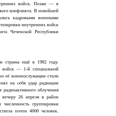
утренних войск. Позже — в
ского конфликта. В новейшей
вались кадровыми военными
руппировки внутренних войск
анта Чеченской Республики
и страны ещё в 1982 году.
м войск — 1-й специальной
нно её военнослужащие стали
нял на себя удар радиации
те радиоактивного облучения
К вечеру 26 апреля в район
м численность группировки
стигла почти 4000 человек.