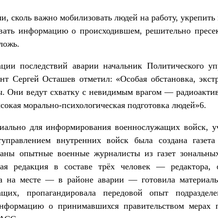
и, сколь важно мобилизовать людей на работу, укрепить 
вать информацию о происходившем, решительно пресек
ложь.
ции последствий аварии начальник Политического уп
т Сергей Осташев отметил: «Особая обстановка, экст
ы. Они ведут схватку с невидимым врагом — радиоакти
сокая морально-психологическая подготовка людей»6.
циально для информирования военнослужащих войск, у
туправлением внутренних войск была создана газет
аны опытные военные журналисты из газет зональны
ая редакция в составе трёх человек — редактора, о
ора на месте — в районе аварии — готовила материал
ащих, пропагандировала передовой опыт подразделе
нформацию о принимавшихся правительством мерах п