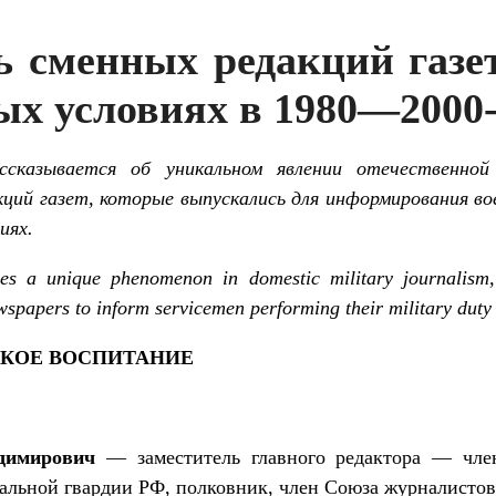
ь сменных редакций газе
ых условиях в 1980—2000-
казывается об уникальном явлении отечественно
кций газет, которые выпускались для информирования в
иях.
s a unique phenomenon in domestic military journalism,
wspapers to inform servicemen performing their military duty 
КОЕ ВОСПИТАНИЕ
димирович
— заместитель главного редактора — чле
альной гвардии РФ, полковник, член Союза журналистов