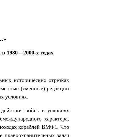
а…»
 в 1980—2000-х годах
ьных исторических отрезках
еменные (сменные) редакции
х условиях.
действия войск в условиях
международного характера,
походах кораблей ВМФ1. Что
е правоохранительных задач