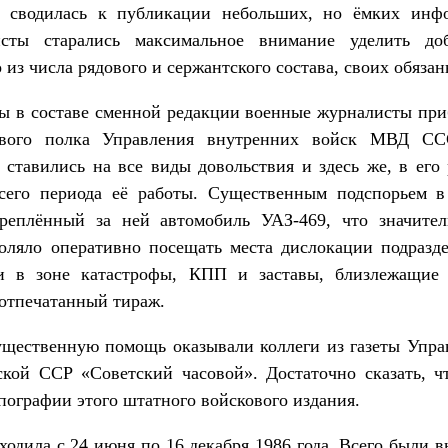
 сводилась к публикации небольших, но ёмких инф
сты старались максимальное внимание уделить до
из числа рядового и сержантского состава, своих обязан
ы в составе сменной редакции военные журналисты при
кового полка Управления внутренних войск МВД 
ставились на все виды довольствия и здесь же, в его
сего периода её работы. Существенным подспорьем в
реплённый за ней автомобиль УАЗ-469, что значите
оляло оперативно посещать места дислокации подразд
и в зоне катастрофы, КПП и заставы, близлежащие 
 отпечатанный тираж.
ущественную помощь оказывали коллеги из газеты Упра
ой ССР «Советский часовой». Достаточно сказать, ч
пографии этого штатного войскового издания.
ходила с 24 июня по 16 декабря 1986 года. Всего были