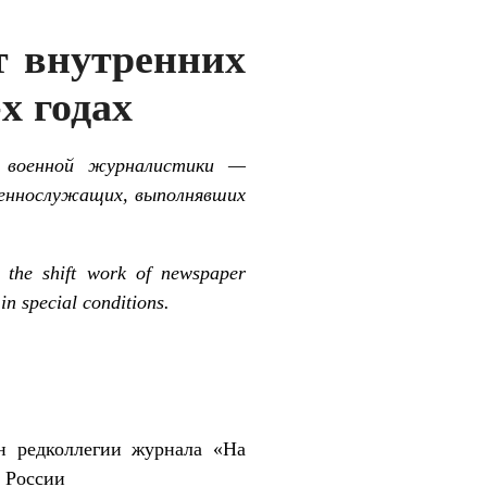
т внутренних
х годах
й военной журналистики —
оеннослужащих, выполнявших
 the shift work of newspaper
in special conditions.
н редколлегии журнала «На
 России