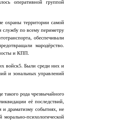
ялось оперативной группой
ме охраны территории самой
и службу по всему периметру
тотранспорта, обеспечивали
редотвращали мародёрство.
 посты и КПП.
их войск5. Были среди них и
ний и зональных управлений
е такого рода чрезвычайного
ликвидации её последствий,
и и драматизму событиях, не
ой морально-психологической