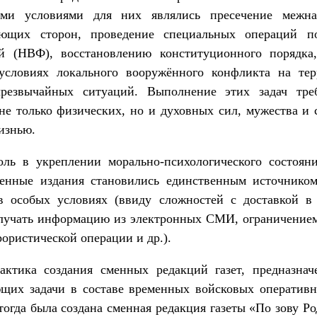
быми условиями для них являлись пресечение межн
вующих сторон, проведение специальных операций п
 (НВФ), восстановлению конституционного порядка
 условиях локального вооружённого конфликта на тер
чрезвычайных ситуаций. Выполнение этих задач тре
е только физических, но и духовных сил, мужества и 
изнью.
ль в укреплении морально-психологического состоян
оенные издания становились единственным источнико
в особых условиях (ввиду сложностей с доставкой в 
лучать информацию из электронных СМИ, ограничением
ористической операции и др.).
актика создания сменных редакций газет, предназна
их задачи в составе временных войсковых оперативн
 тогда была создана сменная редакция газеты «По зову Р