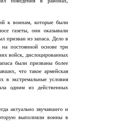
вил поведения в районах,
ий к воинам, которые были
осе газеты, они оказывали
л призван из запаса. Дело в
 на постоянной основе три
нних войск, дислоцированных
запаса были призваны более
ывших, что такое армейская
х в экстремальные условия
ала одним из действенных
егда актуально звучавшего и
которую выполняли воины в