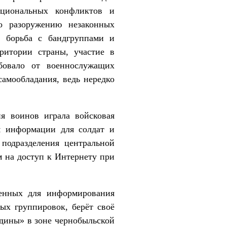
ациональных конфликтов и
о разоружению незаконных
, борьба с бандгруппами и
ритории страны, участие в
бовало от военнослужащих
самообладания, ведь нередко
ия воинов играла войсковая
м информации для солдат и
подразделения центральной
 на доступ к Интернету при
ченных для информирования
ых группировок, берёт своё
одины» в зоне чернобыльской