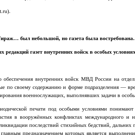
.ru).
ираж… был небольшой, но газета была востребован
х редакций газет внутренних войск в особых условиях
 обеспечения внутренних войск МВД России на отдел
е по своему содержанию и форме подразделения — вр
мирования военнослужащих, выполнявших задачи в особы
риодической печати под особыми условиями понимают 
астия в вооружённых конфликтах международного и не
 ликвидации последствий стихийных бедствий, дальних 
, главным предназначением которых является выполнени