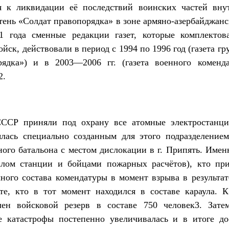
я к ликвидации её последствий воинских частей вн
тень «Солдат правопорядка» в зоне армяно-азербайджан
1 года сменные редакции газет, которые комплекто
йск, действовали в период с 1994 по 1996 год (газета г
ядка») и в 2003—2006 гг. (газета военного коменд
2.
СР приняли под охрану все атомные электростанци
лась специально созданным для этого подразделение
ного батальона с местом дислокации в г. Припять. Име
алом станции и бойцами пожарных расчётов), кто при
чного состава комендатуры в момент взрыва в результа
е, кто в тот момент находился в составе караула. 
ен войсковой резерв в составе 750 человек3. Зате
 катастрофы постепенно увеличивалась и в итоге до