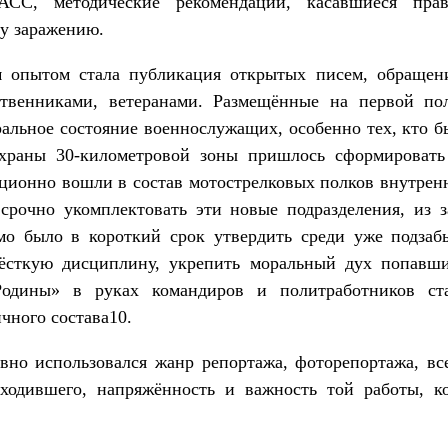
АСС, методические рекомендации, касавшиеся пра
у заражению.
опытом стала публикация открытых писем, обращен
ственниками, ветеранами. Размещённые на первой пол
ральное состояние военнослужащих, особенно тех, кто бы
охраны 30-километровой зоны пришлось сформировать
ационно вошли в состав мотострелковых полков внутре
рочно укомплектовать эти новые подразделения, из 
мо было в короткий срок утвердить среди уже подзаб
ёсткую дисциплину, укрепить моральный дух попавши
Родины» в руках командиров и политработников ст
чного состава10.
вно использовался жанр репортажа, фоторепортажа, вс
сходившего, напряжённость и важность той работы, 