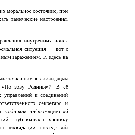
их моральное состояние, при
ать панические настроения,
равления внутренних войск
ремальная ситуация — вот с
вным заражением. И здесь на
частвовавших в ликвидации
а «По зову Родины»7. В её
х управлений и соединений
тветственного секретаря и
ы, собирала информацию об
ний, публиковала хронику
о ликвидации последствий