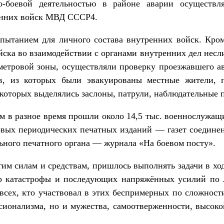
о-боевой деятельностью в районе аварии осуществл
енних войск МВД СССР4.
пытанием для личного состава внутренних войск. Кро
йска во взаимодействии с органами внутренних дел несл
метровой зоны, осуществляли проверку проезжавшего ав
в, из которых были эвакуированы местные жители, п
 которых выделялись заслоны, патрули, наблюдательные
 в разное время прошли около 14,5 тыс. военнослужащ
вых периодических печатных изданий — газет соедине
ьного печатного органа — журнала «На боевом посту».
гим силам и средствам, пришлось выполнять задачи в ход
р катастрофы и последующих напряжённых усилий по 
всех, кто участвовал в этих беспримерных по сложност
сионализма, но и мужества, самоотверженности, высок