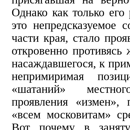
Однако как только его
это непредсказуемое с
части края, стало проя
откровенно противясь 
насаждавшегося, к при
непримиримая пози
«шатаний» местног
проявления «измен», 
«всем московитам» ср
Вот почему в занят