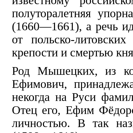
известному российско
полуторалетняя упорн
(1660—1661), а речь и
от польско-литовских
крепости и смертью кня
Род Мышецких, из ко
Ефимович, принадлеж
некогда на Руси фами
Отец его, Ефим Фёдор
личностью. В так на