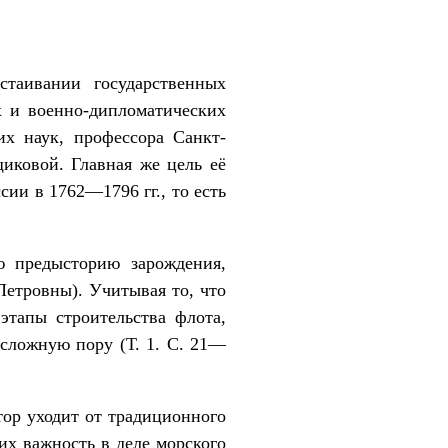
таивании государственных
х и военно-дипломатических
их наук, профессора Санкт-
щиковой. Главная же цель её
ии в 1762—1796 гг., то есть
ю предысторию зарождения,
Петровны). Учитывая то, что
этапы строительства флота,
 сложную пору (Т. 1. С. 21—
тор уходит от традиционного
их важность в деле морского