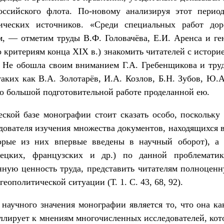
оссийского флота. По-новому анализируя этот период
рических источников. «Среди специальных работ до
м, — отметим труды В.Ф. Головачёва, Е.И. Аренса и ге
 критериям конца XIX в.) знакомить читателей с истори
). Не обошла своим вниманием Г.А. Гребенщикова и тр
таких как В.А. Золотарёв, И.А. Козлов, Б.Н. Зубов, Ю.А
ит о большой подготовительной работе проделанной ею.
ской базе монографии стоит сказать особо, поскольку
едователя изучения множества документов, находящихся
торые из них впервые введены в научный оборот), а 
рецких, французских и др.) по данной проблематик
нную ценность труда, представить читателям полноцен
еополитической ситуации (Т. 1. С. 43, 68, 92).
научного значения монографии является то, что она как
ллирует к мнениям многочисленных исследователей, кот