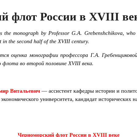
й флот России в XVIII ве
es the monograph by Professor G.A. Grebenshchikova, who
t in the second half of the XVIII century.
ётся оценка монографии профессора Г.А. Гребенщиковой
 флота во второй половине XVIII века.
мир Витальевич
— ассистент кафедры истории и полито
 экономического университета, кандидат исторических на
Черноморский флот России в
XVIII
веке