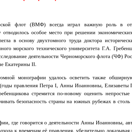
рской флот (ВМФ) всегда играл важную роль в отс
у отводилось особое место при решении экономически
легла в основу двухтомного труда доктора историческ
нного морского технического университета Г.А. Гребен
следование деятельности Черноморского флота (ЧФ) Росс
е Екатерины II.
томной монографии удалось осветить также обширну
(годы правления Петра I, Анны Иоанновны, Елизаветы 
Гребенщикова стремится по-новому оценить непростые 
чивать безопасность страны на южных рубежах в столь
фии, где говорится о деятельности Анны Иоанновны, ав
одхода к временам её правления, убедительно доказывая 