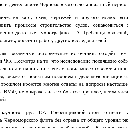
ия и деятельности Черноморского флота в данный период
личества карт, схем, чертежей и другого иллюстрати
авить процессы строительства судов, ознакомиться 
венно дополняет монографию. Г.А. Гребенщикова сна
олагать, облегчит работу других исследователей.
вляя различные исторические источники, создаёт те
ти ЧФ. Несмотря на то, что исследование посвящено с
туально и в наши дни. Сейчас, когда много говорят и пи
ся, окажется полезным пособием в деле модернизации 
 прошлом кроются многие ответы на вопросы настояще
в ВМФ, не опираясь на его богатое прошлое, в том чис
лей.
научного труда Г.А. Гребенщиковой стоит отнести т
ть Черноморского флота без отрыва от общего уровня раз
тических и социальных особенностей. В монограф