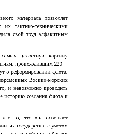
.
вного материала позволяет
с их тактико-техническими
бдила свой труд алфавитным
м самым целостную картину
обытиям, происходившим 220—
шут о реформировании флота,
современных Военно-морских
го, и невозможно проводить
ле историю создания флота и
акже то, что она освещает
вития государства, с учётом
ии тщательнейшим образом