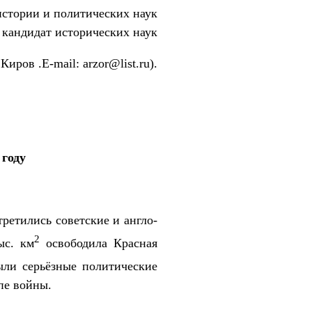
стории и политических наук
 кандидат исторических наук
. Киров .E-mail: arzor@list.ru).
 году
третились советские и англо-
2
ыс. км
освободила Красная
ыли серьёзные политические
пе войны.