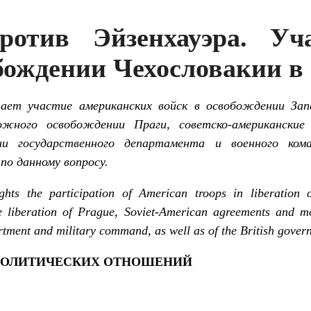
ротив Эйзенхауэра. Уч
ождении Чехословакии в 
ет участие американских войск в освобождении Запа
ожного освобождении Праги, советско-американски
ии государственного департамента и военного к
по данному вопросу.
ights the participation of American troops in liberatio
e liberation of Prague, Soviet-American agreements and mo
rtment and military command, as well as of the British govern
-ПОЛИТИЧЕСКИХ ОТНОШЕНИЙ