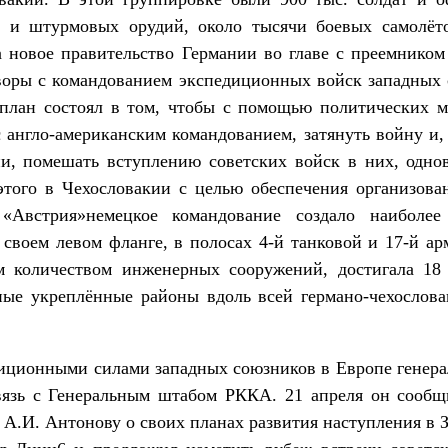
в и штурмовых орудий, около тысячи боевых самолёт
а новое правительство Германии во главе с преемнико
воры с командованием экспедиционных войск западных 
 план состоял в том, чтобы с помощью политических 
 англо-американским командованием, затянуть войну и
и, помешать вступлению советских войск в них, одно
этого в Чехословакии с целью обеспечения организован
Австрия»немецкое командование создало наиболее 
своем левом фланге, в полосах 4-й танковой и 17-й ар
 количеством инженерных сооружений, достигала 18 
ные укреплённые районы вдоль всей германо-чехослова
ционными силами западных союзников в Европе генер
язь с Генеральным штабом РККА. 21 апреля он сообщ
А.И. Антонову о своих планах развития наступления в 