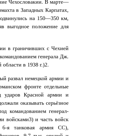
ение Чехословакии. В марте—
рмахта в Западных Карпатах,
родвинулись на 150—350 км,
яв выгодное положение для
ции в граничивших с Чехией
 командованием генерала Дж.
области в 1938 г.)2.
ный развал немецкой армии и
ерманском фронте отдельные
од ударов Красной армии и
олжали оказывать серьёзное
под командованием генерал-
и войсками3) и часть войск
6-я танковая армия СС),
фицеров, 9,7 тыс. орудий и