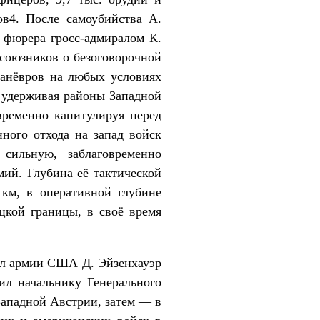
ов4. После самоубийства А.
м фюрера гросс-адмиралом К.
союзников о безоговорочной
манёвров на любых условиях
, удерживая районы Западной
временно капитулируя перед
ного отхода на запад войск
сильную, заблаговременно
мий. Глубина её тактической
км, в оперативной глубине
цкой границы, в своё время
ал армии США Д. Эйзенхауэр
ил начальнику Генерального
Западной Австрии, затем — в