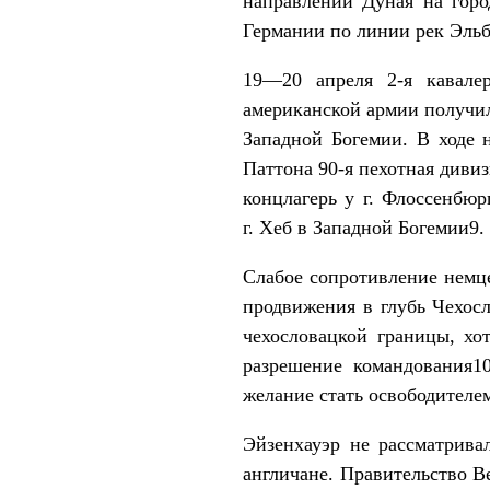
направлении Дуная на горо
Германии по линии рек Эльб
19—20 апреля 2-я кавале
американской армии получил
Западной Богемии. В ходе 
Паттона 90-я пехотная диви
концлагерь у г. Флоссенбю
г. Хеб в Западной Богемии9.
Слабое сопротивление немце
продвижения в глубь Чехос
чехословацкой границы, хо
разрешение командования1
желание стать освободителе
Эйзенхауэр не рассматрива
англичане. Правительство 