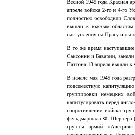
Весной 1945 года Красная а
апреле войска 2-го и 4-го 
полностью освободили Слов
вышли к южным областям Г
наступления на Прагу и окон
В то же время наступавшие
Саксонии и Баварии, заняли
Паттона 18 апреля вышли к ч
В начале мая 1945 года раз
повсеместную капитуляцию 
группировки немецких вой
капитулировать перед англ
сопротивление войска груп
фельдмаршала Ф. Шёрнера (
группы армий «Австрия»
сосредоточенные в Чехосло