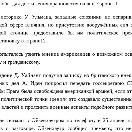
кобы для достижения «равновесия сил» в Европе11.
историка У. Ульмана, западные союзники не оспарива
ской сфере влияния, но присутствие вооружённых сил 
цкой столице предоставило бы им политическое пр
становку в стране12.
попыталось узнать мнение американцев о возможном ос
 и гражданскому.
доне Д. Уайнант получил записку из британского внеш
ных дел А. Иден попросил передать госсекретарю 
бы Прага была освобождена американкой армией, если э
с политической точки зрения» это создавало существенн
 властей и прояснить военные аспекты подобного развит
ль связался с Эйзенхауэром по телефону и 25 апреля 
в о разговоре. Эйзенхауэр сообщил премьеру, что н