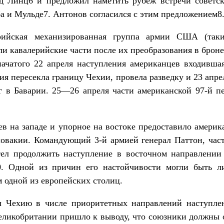
д Линц6 и предложил наметить рубеж встречи советс
а и Мульде7. Антонов согласился с этим предложением8
рийская механизированная группа армии США (так
и кавалерийские части после их преобразования в броне
начатого 22 апреля наступления американцев входивша
зия пересекла границу Чехии, провела разведку и 23 апр
рг в Баварии. 25—26 апреля части американской 97-й п
в на западе и упорное на востоке предоставило амери
ловакии. Командующий 3-й армией генерал Паттон, част
тел продолжить наступление в восточном направлении
0. Одной из причин его настойчивости могли быть 
м одной из европейских столиц.
л Чехию в числе приоритетных направлений наступле
Великобритании пришло к выводу, что союзники должны 