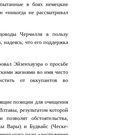
спытанные в боях немецкие
н «никогда не рассматривал
доводы Черчилля в пользу
 надеясь, что его поддержка
вал Эйзенхауэра о просьбе
нскими жизнями во имя чисто
истить от оккупантов во
тящие позиции для очищения
Влтавы, результатом которой
 позволят обстоятельства,
вы Вары) и Будвайс (Ческе-
рения шага ради «достижения