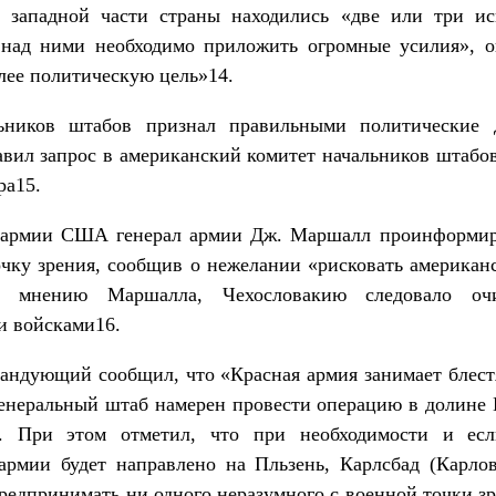
в западной части страны находились «две или три и
над ними необходимо приложить огромные усилия», о
олее политическую цель»14.
льников штабов признал правильными политические 
вил запрос в американский комитет начальников штабов,
ра15.
а армии США генерал армии Дж. Маршалл проинформиро
очку зрения, сообщив о нежелании «рисковать америка
о мнению Маршалла, Чехословакию следовало оч
и войсками16.
омандующий сообщил, что «Красная армия занимает блес
енеральный штаб намерен провести операцию в долине 
. При этом отметил, что при необходимости и если
армии будет направлено на Пльзень, Карлсбад (Карло
 предпринимать ни одного неразумного с военной точки з