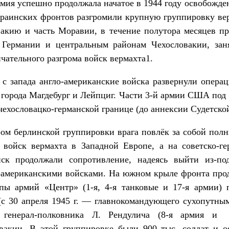
рмия успешно продолжала начатое в 1944 году освобожд
Украинских фронтов разгромили крупную группировку ве
акию и часть Моравии, в течение полутора месяцев п
ермании и центральным районам Чехословакии, зан
чательного разгрома войск вермахта1.
 с запада англо-американские войска развернули опера
 города Магдебург и Лейпциг. Части 3-й армии США под
ехословацко-германской границе (до аннексии Судетской 
гром берлинской группировки врага повлёк за собой пол
войск вермахта в Западной Европе, а на советско-г
ск продолжали сопротивление, надеясь выйти из-п
о-американскими войсками. На южном крыле фронта прод
пы армий «Центр» (1-я, 4-я танковые и 17-я армии) 
с 30 апреля 1945 г. — главнокомандующего сухопутным
 генерал-полковника Л. Рендулича (8-я армия и 
вакии. В этой группировке были 900 тыс. солдат и о