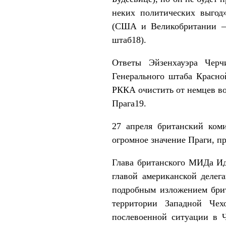
неких политических выгод
(США и Великобритании —
штаб18).
Ответы Эйзенхауэра Чер
Генерального штаба Красно
РККА очистить от немцев во
Прага19.
27 апреля британский ком
огромное значение Праги, пр
Глава британского МИДа Ид
главой американской деле
подробным изложением бри
территории Западной Че
послевоенной ситуации в Ч