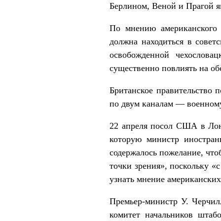
Берлином, Веной и Прагой я
По мнению американского 
должна находиться в совет
освобожденной чехослова
существенно повлиять на об
Британское правительство 
по двум каналам — военному
22 апреля посол США в Лон
которую министр иностран
содержалось пожелание, что
точки зрения», поскольку «
узнать мнение американских
Премьер-министр У. Черчил
комитет начальников штабо