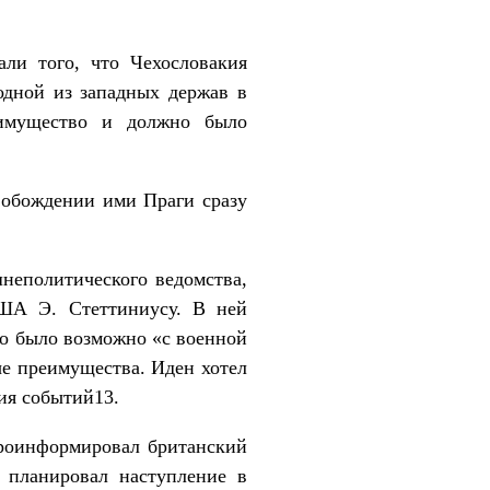
ли того, что Чехословакия
одной из западных держав в
еимущество и должно было
вобождении ими Праги сразу
неполитического ведомства,
США Э. Стеттиниусу. В ней
то было возможно «с военной
ые преимущества. Иден хотел
ия событий13.
проинформировал британский
е планировал наступление в