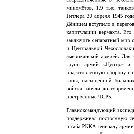
миномётов, 1,9 тыс. танко
Гитлера 30 апреля 1945 год
Дёницем вступило в перего
капитуляции вермахта. Его
заключить сепаратный мир с
и Центральной Чехословаки
американской армией. Для 
групп армий «Центр» и «
подготовленную оборону на 
зоны, насыщенной большим
войска заняли долговремен
построенные ЧСР5.
Главнокомандующий экспеди
поддерживал постоянную св
штаба РККА генералу армии 