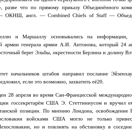
», разве что по прямому приказу Объединённого коми
 ОКНШ, англ. — Combined Chiefs of Staff — Объеди
чиллю и Маршаллу основывались на информации, п
й армии генерала армии А.И. Антонова, который 24 
сточный берег Эльбы, окрестности Берлина и долину Вл
итет начальников штабов направил послание Эйзенхау
едложил, если это возможно, захватить её20.
ен 28 апреля во время Сан-Францисской международно
гации госсекретарём США Э. Стеттиниусом и вручил е
танской позиции. По мнению Лондона, освобождение 
хословакии войсками США могло не только приве
ехословакии, но и повлиять на обстановку в соседн