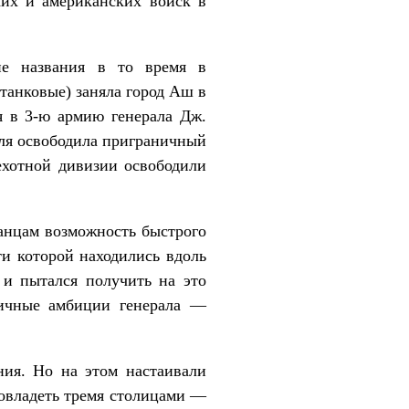
ких и американских войск в
.
ие названия в то время в
танковые) заняла город Аш в
я в 3-ю армию генерала Дж.
еля освободила приграничный
ехотной дивизии освободили
канцам возможность быстрого
и которой находились вдоль
 и пытался получить на это
личные амбиции генерала —
ния. Но на этом настаивали
овладеть тремя столицами —