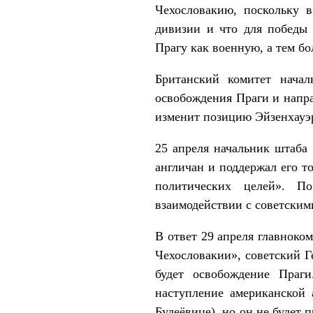
Чехословакию, поскольку 
дивизии и что для победы 
Прагу как военную, а тем б
Британский комитет нача
освобождения Праги и напра
изменит позицию Эйзенхауэ
25 апреля начальник штаб
англичан и поддержал его т
политических целей». П
взаимодействии с советским
В ответ 29 апреля главнок
Чехословакии», советский Г
будет освобождение Праги
наступление американской 
Будеёвице), но он не будет