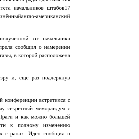
тета начальников штабов17
нённыйангло-американский
олученной от начальника
апреля сообщил о намерении
тавы, в которой расположена
эру и, ещё раз подчеркнув
й конференции встретился с
му секретный меморандум с
Праги и как можно большей
сти к полному изменению
их странах. Иден сообщил о