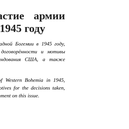
астие армии
1945 году
дной Богемии в 1945 году,
е договорённости и мотивы
омандования США, а также
n of Western Bohemia in 1945,
tives for the decisions taken,
ment on this issue.