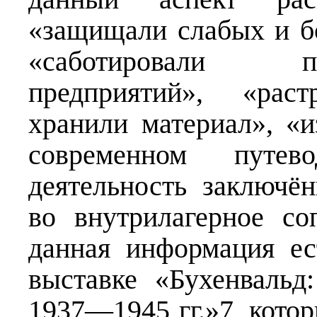
«защищали слабых и б
«саботировали п
предприятий», «рас
хранили материал», «и
современном путев
деятельность заключё
во внутрилагерное со
данная информация ес
выставке «Бухенвальд
1937—1945 гг.»7, котор