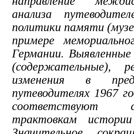
направление междис
анализа путеводител
политики памяти (музее
примере мемориально
Германии. Выявленные
(содержательные), р
изменения в пре
путеводителях 1967 го
соответствуют с
трактовкам истории
Значительное сокра