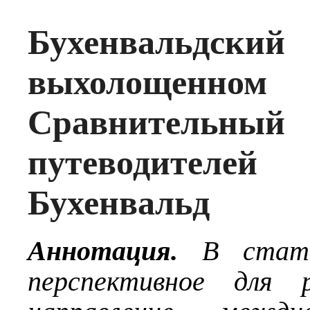
Бухенваль
выхолощенн
Сравнительный
путеводител
Бухенвальд
Аннотация.
В статье
перспективное для р